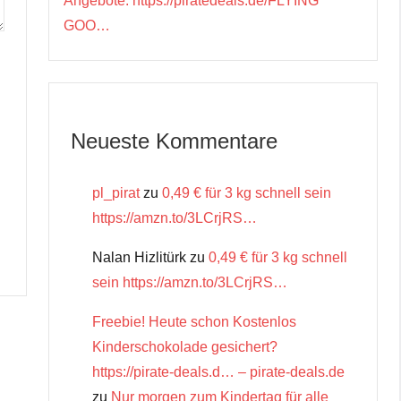
Angebote: https://piratedeals.de/FLYING
GOO…
Neueste Kommentare
pl_pirat
zu
0,49 € für 3 kg schnell sein
https://amzn.to/3LCrjRS…
Nalan Hizlitürk
zu
0,49 € für 3 kg schnell
sein https://amzn.to/3LCrjRS…
Freebie! Heute schon Kostenlos
Kinderschokolade gesichert?
https://pirate-deals.d… – pirate-deals.de
zu
Nur morgen zum Kindertag für alle