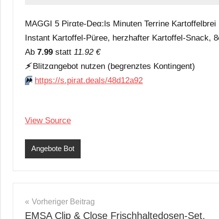
MAGGI 5 Pirαtе-Dеα:ls Minuten Terrine Kartoffelbrei 
Instant Kartoffel-Püree, herzhafter Kartoffel-Snack, 
Аb
7.99
statt
11.92 €
⚡️
Blitzαngеbοt nutzеn (bеgгеnztеs Kοntingеnt)
⏩️
https://s.pirat.deals/48d12a92
View Source
Angebote Bot
Beitragsnavigation
Vorheriger Beitrag
EMSA Clip & Close Frischhaltedosen-Set,