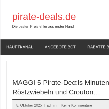
Zum
Inhalt
pirate-deals.de
springen
Die besten Preisfehler aus erster Hand
HAUPTKANAL
ANGEBOTE BOT
RABATTE 
MAGGI 5 Pirαtе-Dеα:ls Minuten T
Röstzwiebeln und Crouton…
8. Oktober 2025
admin
Keine Kommentare