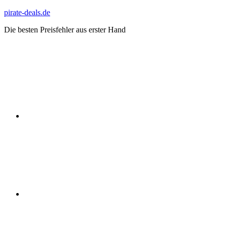
Zum
pirate-deals.de
Inhalt
Die besten Preisfehler aus erster Hand
springen
WhatsApp
Telegram
Discord