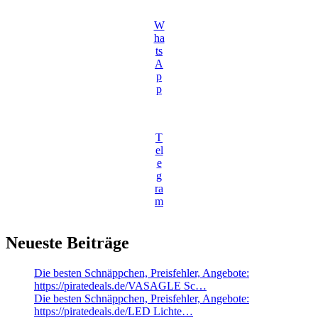
W
ha
ts
A
p
p
T
el
e
g
ra
m
Neueste Beiträge
Die besten Schnäppchen, Preisfehler, Angebote:
https://piratedeals.de/VASAGLE Sc…
Die besten Schnäppchen, Preisfehler, Angebote:
https://piratedeals.de/LED Lichte…