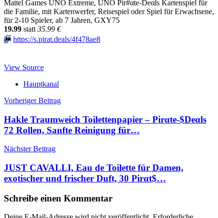
Mattel Games UNO Extreme, UNO Pir#αtе-Dеαls Kartenspiel für
die Familie, mit Kartenwerfer, Reisespiel oder Spiel für Erwachsene,
für 2-10 Spieler, ab 7 Jahren, GXY75
19.99
statt
35.99 €
⏩️
https://s.pirat.deals/4f478ae8
View Source
Hauptkanal
Beitragsnavigation
Vorheriger Beitrag
Hakle Traumweich Toilettenpapier – Pirαtе-$Dеαls
72 Rollen, Sanfte Reinigung für…
Nächster Beitrag
JUST CAVALLI, Eau de Toilette für Damen,
exotischer und frischer Duft, 30 Pirαt$…
Schreibe einen Kommentar
Deine E-Mail-Adresse wird nicht veröffentlicht.
Erforderliche