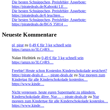
Die besten Schnäppchen, Preisfehler, Angebote:
https://piratedeals.de/Kabooki LE…
Die besten Schnäppchen, Preisfehler, Angebote:
https://piratedeals.de/6 leuchten…
Die besten Schnäppchen, Preisfehler, Angebote:
https://piratedeals.de/BGS 35814 …
Neueste Kommentare
pl_pirat
zu
0,49 € für 3 kg schnell sein
https://amzn.to/3LCrjRS…
Nalan Hizlitürk
zu
0,49 € für 3 kg schnell sein
https://amzn.to/3LCrjRS…
Freebie! Heute schon Kostenlos Kinderschokolade gesichert?
https://pirate-deals.d… – pirate-deals.de
zu
Nur morgen zum
Kindertag für alle Kinderschokolade kostenlos…
https://www.kinde…
Nicht vergessen, heute euren Supermarkt zu plündern.
Kinderschokolade 4free. Nur… – pirate-deals.de
zu
Nur
morgen zum Kindertag für alle Kinderschokolade kostenlos…
https://www.kinde…