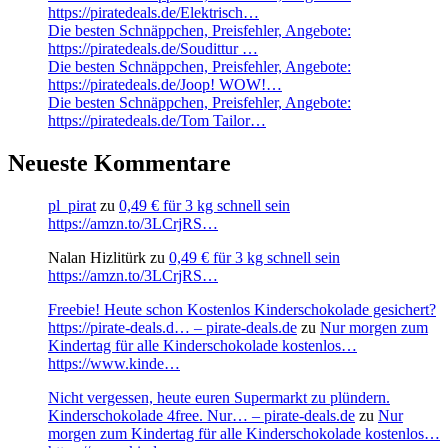
https://piratedeals.de/Elektrisch…
Die besten Schnäppchen, Preisfehler, Angebote:
https://piratedeals.de/Soudittur …
Die besten Schnäppchen, Preisfehler, Angebote:
https://piratedeals.de/Joop! WOW!…
Die besten Schnäppchen, Preisfehler, Angebote:
https://piratedeals.de/Tom Tailor…
Neueste Kommentare
pl_pirat
zu
0,49 € für 3 kg schnell sein
https://amzn.to/3LCrjRS…
Nalan Hizlitürk
zu
0,49 € für 3 kg schnell sein
https://amzn.to/3LCrjRS…
Freebie! Heute schon Kostenlos Kinderschokolade gesichert?
https://pirate-deals.d… – pirate-deals.de
zu
Nur morgen zum
Kindertag für alle Kinderschokolade kostenlos…
https://www.kinde…
Nicht vergessen, heute euren Supermarkt zu plündern.
Kinderschokolade 4free. Nur… – pirate-deals.de
zu
Nur
morgen zum Kindertag für alle Kinderschokolade kostenlos…