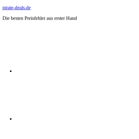
Zum
pirate-deals.de
Inhalt
Die besten Preisfehler aus erster Hand
springen
WhatsApp
Telegram
Discord