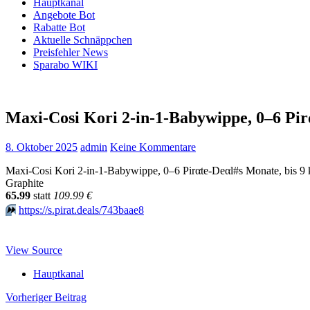
Hauptkanal
Angebote Bot
Rabatte Bot
Aktuelle Schnäppchen
Preisfehler News
Sparabo WIKI
Maxi-Cosi Kori 2-in-1-Babywippe, 0–6 Pi
8. Oktober 2025
admin
Keine Kommentare
Maxi-Cosi Kori 2-in-1-Babywippe, 0–6 Pirαtе-Dеαl#s Monate, bis 9 kg
Graphite
65.99
statt
109.99 €
⏩️
https://s.pirat.deals/743baae8
View Source
Hauptkanal
Beitragsnavigation
Vorheriger Beitrag