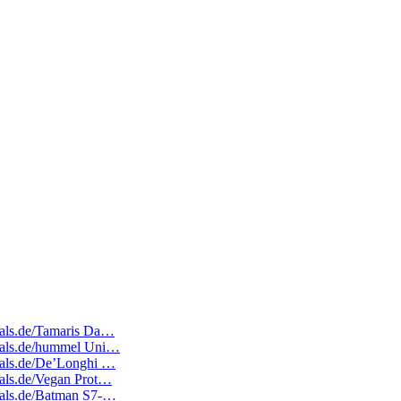
deals.de/Tamaris Da…
edeals.de/hummel Uni…
deals.de/De’Longhi …
deals.de/Vegan Prot…
deals.de/Batman S7-…