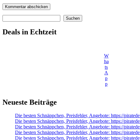
Suchen
Suchen
Deals in Echtzeit
W
ha
ts
A
p
p
Neueste Beiträge
Die besten Schnäppchen, Preisfehler, Angebote: https://pirate
Die besten Schnäppchen, Preisfehler, Angebote: https://pirat
Die besten Schnäppchen, Preisfehler, Angebote: https://pirate
Die besten Schnäppchen, Preisfehler, Angebote: https://pirate
Die besten Schnäppchen, Preisfehler, Angebote: https://pirate