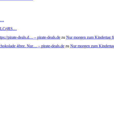
RS…
to/3LCrjRS…
s://pirate-deals.d… – pirate-deals.de
zu
Nur morgen zum Kindertag f
chokolade 4free. Nur… – pirate-deals.de
zu
Nur morgen zum Kindertag