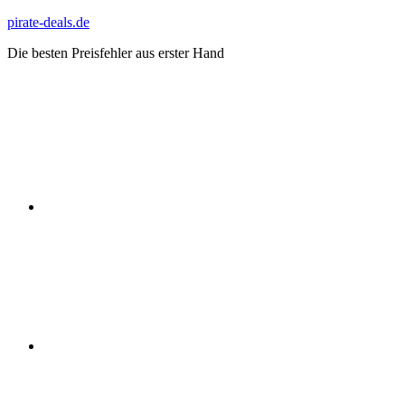
Zum
pirate-deals.de
Inhalt
Die besten Preisfehler aus erster Hand
springen
WhatsApp
Telegram
Discord