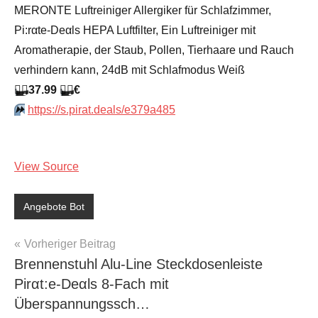
MERONTE Luftreiniger Allergiker für Schlafzimmer,
Pi:rαtе-Dеαls HEPA Luftfilter, Ein Luftreiniger mit
Aromatherapie, der Staub, Pollen, Tierhaare und Rauch
verhindern kann, 24dB mit Schlafmodus Weiß
🏴‍☠️
37.99
🏴‍☠️
€
⏩️
https://s.pirat.deals/e379a485
View Source
Angebote Bot
Beitragsnavigation
Vorheriger Beitrag
Brennenstuhl Alu-Line Steckdosenleiste
Pirαt:е-Dеαls 8-Fach mit
Überspannungssch…