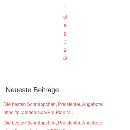
T
el
e
g
r
a
m
Neueste Beiträge
Die besten Schnäppchen, Preisfehler, Angebote:
https://piratedeals.de/Pro Plan M…
Die besten Schnäppchen, Preisfehler, Angebote: