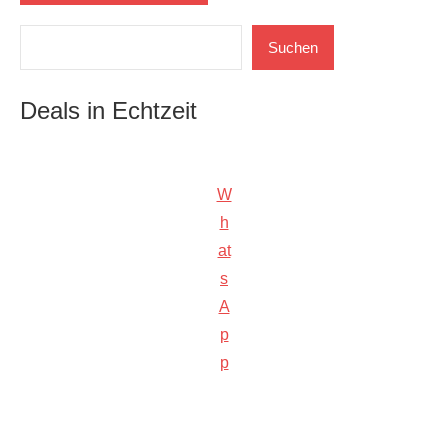
Suchen
Suchen
Deals in Echtzeit
W
h
at
s
A
p
p