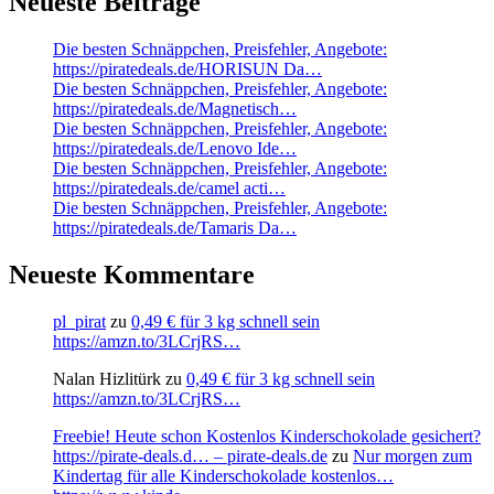
Neueste Beiträge
Die besten Schnäppchen, Preisfehler, Angebote:
https://piratedeals.de/HORISUN Da…
Die besten Schnäppchen, Preisfehler, Angebote:
https://piratedeals.de/Magnetisch…
Die besten Schnäppchen, Preisfehler, Angebote:
https://piratedeals.de/Lenovo Ide…
Die besten Schnäppchen, Preisfehler, Angebote:
https://piratedeals.de/camel acti…
Die besten Schnäppchen, Preisfehler, Angebote:
https://piratedeals.de/Tamaris Da…
Neueste Kommentare
pl_pirat
zu
0,49 € für 3 kg schnell sein
https://amzn.to/3LCrjRS…
Nalan Hizlitürk
zu
0,49 € für 3 kg schnell sein
https://amzn.to/3LCrjRS…
Freebie! Heute schon Kostenlos Kinderschokolade gesichert?
https://pirate-deals.d… – pirate-deals.de
zu
Nur morgen zum
Kindertag für alle Kinderschokolade kostenlos…