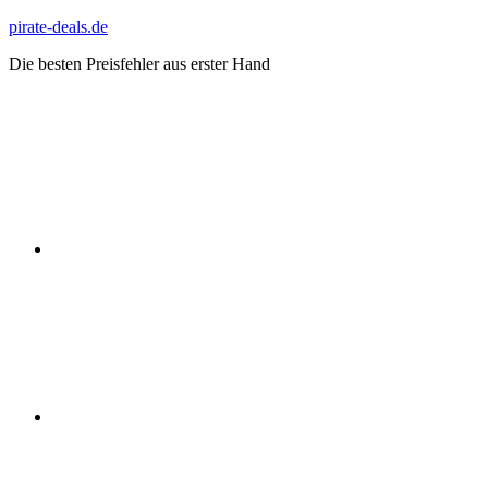
Zum
pirate-deals.de
Inhalt
Die besten Preisfehler aus erster Hand
springen
WhatsApp
Telegram
Discord