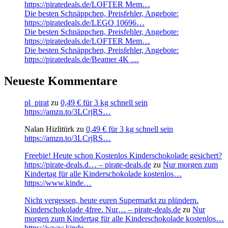
https://piratedeals.de/LOFTER Mem…
Die besten Schnäppchen, Preisfehler, Angebote:
https://piratedeals.de/LEGO 10696…
Die besten Schnäppchen, Preisfehler, Angebote:
https://piratedeals.de/LOFTER Mem…
Die besten Schnäppchen, Preisfehler, Angebote:
https://piratedeals.de/Beamer 4K …
Neueste Kommentare
pl_pirat
zu
0,49 € für 3 kg schnell sein
https://amzn.to/3LCrjRS…
Nalan Hizlitürk
zu
0,49 € für 3 kg schnell sein
https://amzn.to/3LCrjRS…
Freebie! Heute schon Kostenlos Kinderschokolade gesichert?
https://pirate-deals.d… – pirate-deals.de
zu
Nur morgen zum
Kindertag für alle Kinderschokolade kostenlos…
https://www.kinde…
Nicht vergessen, heute euren Supermarkt zu plündern.
Kinderschokolade 4free. Nur… – pirate-deals.de
zu
Nur
morgen zum Kindertag für alle Kinderschokolade kostenlos…
https://www.kinde…