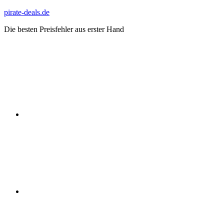
Zum
pirate-deals.de
Inhalt
Die besten Preisfehler aus erster Hand
springen
WhatsApp
Telegram
Discord