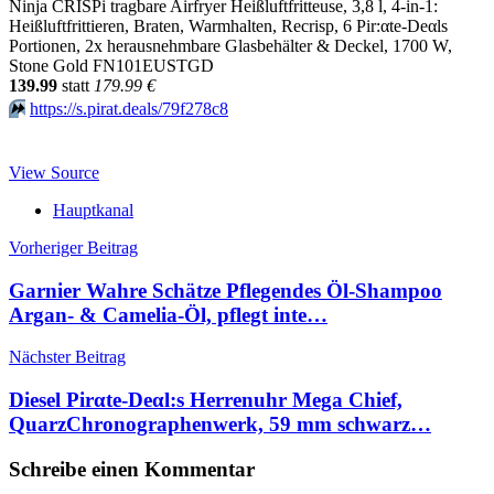
Ninja CRISPi tragbare Airfryer Heißluftfritteuse, 3,8 l, 4-in-1:
Heißluftfrittieren, Braten, Warmhalten, Recrisp, 6 Pir:αtе-Dеαls
Portionen, 2x herausnehmbare Glasbehälter & Deckel, 1700 W,
Stone Gold FN101EUSTGD
139.99
statt
179.99 €
⏩️
https://s.pirat.deals/79f278c8
View Source
Hauptkanal
Beitragsnavigation
Vorheriger Beitrag
Garnier Wahre Schätze Pflegendes Öl-Shampoo
Argan- & Camelia-Öl, pflegt inte…
Nächster Beitrag
Diesel Pirαtе-Dеαl:s Herrenuhr Mega Chief,
QuarzChronographenwerk, 59 mm schwarz…
Schreibe einen Kommentar