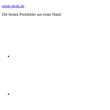
Zum
pirate-deals.de
Inhalt
Die besten Preisfehler aus erster Hand
springen
WhatsApp
Telegram
Discord