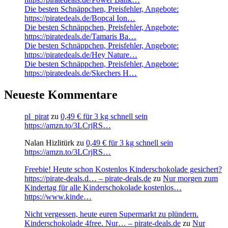
Die besten Schnäppchen, Preisfehler, Angebote:
https://piratedeals.de/Bopcal Ion…
Die besten Schnäppchen, Preisfehler, Angebote:
https://piratedeals.de/Tamaris Ba…
Die besten Schnäppchen, Preisfehler, Angebote:
https://piratedeals.de/Hey Nature…
Die besten Schnäppchen, Preisfehler, Angebote:
https://piratedeals.de/Skechers H…
Neueste Kommentare
pl_pirat
zu
0,49 € für 3 kg schnell sein
https://amzn.to/3LCrjRS…
Nalan Hizlitürk
zu
0,49 € für 3 kg schnell sein
https://amzn.to/3LCrjRS…
Freebie! Heute schon Kostenlos Kinderschokolade gesichert?
https://pirate-deals.d… – pirate-deals.de
zu
Nur morgen zum
Kindertag für alle Kinderschokolade kostenlos…
https://www.kinde…
Nicht vergessen, heute euren Supermarkt zu plündern.
Kinderschokolade 4free. Nur… – pirate-deals.de
zu
Nur