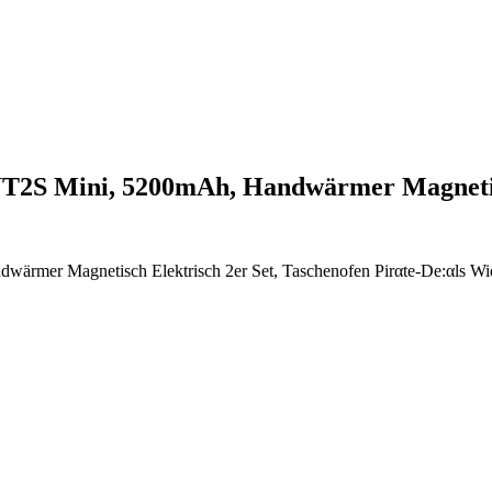
2S Mini, 5200mAh, Handwärmer Magneti
er Magnetisch Elektrisch 2er Set, Taschenofen Pirαtе-Dе:αls Wi