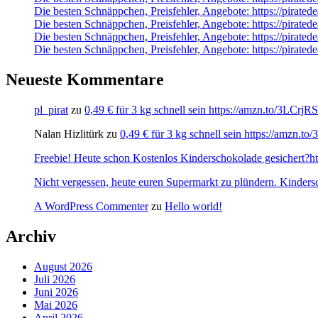
Die besten Schnäppchen, Preisfehler, Angebote: https://pirat
Die besten Schnäppchen, Preisfehler, Angebote: https://pirate
Die besten Schnäppchen, Preisfehler, Angebote: https://pirate
Die besten Schnäppchen, Preisfehler, Angebote: https://pirat
Neueste Kommentare
pl_pirat
zu
0,49 € für 3 kg schnell sein https://amzn.to/3LCrj
Nalan Hizlitürk
zu
0,49 € für 3 kg schnell sein https://amzn.
Freebie! Heute schon Kostenlos Kinderschokolade gesichert?http
Nicht vergessen, heute euren Supermarkt zu plündern. Kinders
A WordPress Commenter
zu
Hello world!
Archiv
August 2026
Juli 2026
Juni 2026
Mai 2026
April 2026