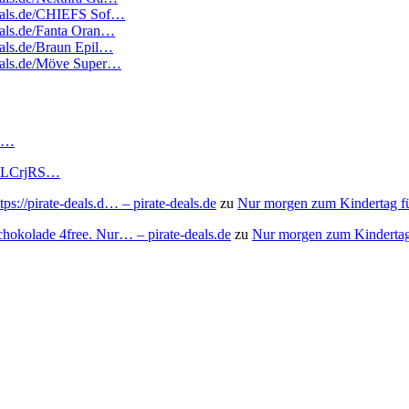
edeals.de/CHIEFS Sof…
deals.de/Fanta Oran…
deals.de/Braun Epil…
edeals.de/Möve Super…
RS…
to/3LCrjRS…
s://pirate-deals.d… – pirate-deals.de
zu
Nur morgen zum Kindertag f
chokolade 4free. Nur… – pirate-deals.de
zu
Nur morgen zum Kindertag