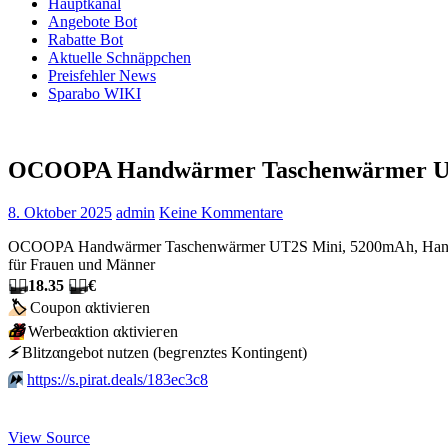
Hauptkanal
Angebote Bot
Rabatte Bot
Aktuelle Schnäppchen
Preisfehler News
Sparabo WIKI
OCOOPA Handwärmer Taschenwärmer UT
8. Oktober 2025
admin
Keine Kommentare
OCOOPA Handwärmer Taschenwärmer UT2S Mini, 5200mAh, Handwärm
für Frauen und Männer
🏴‍☠️
18.35
🏴‍☠️
€
🏷
Сοuрοn αktiviегеn
🎁
Werbeαktion αktiviегеn
⚡️
Blitzαngеbοt nutzеn (bеgгеnztеs Kοntingеnt)
⏩️
https://s.pirat.deals/183ec3c8
View Source