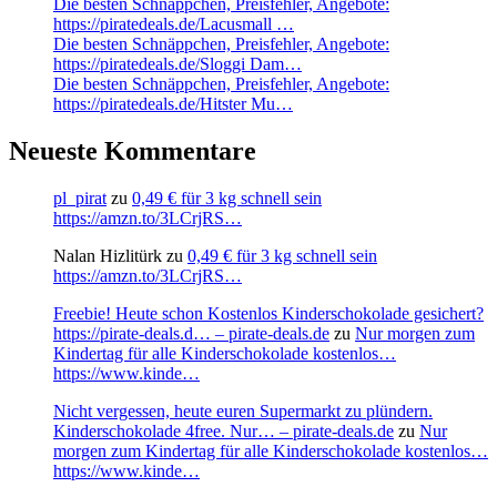
Die besten Schnäppchen, Preisfehler, Angebote:
https://piratedeals.de/Lacusmall …
Die besten Schnäppchen, Preisfehler, Angebote:
https://piratedeals.de/Sloggi Dam…
Die besten Schnäppchen, Preisfehler, Angebote:
https://piratedeals.de/Hitster Mu…
Neueste Kommentare
pl_pirat
zu
0,49 € für 3 kg schnell sein
https://amzn.to/3LCrjRS…
Nalan Hizlitürk
zu
0,49 € für 3 kg schnell sein
https://amzn.to/3LCrjRS…
Freebie! Heute schon Kostenlos Kinderschokolade gesichert?
https://pirate-deals.d… – pirate-deals.de
zu
Nur morgen zum
Kindertag für alle Kinderschokolade kostenlos…
https://www.kinde…
Nicht vergessen, heute euren Supermarkt zu plündern.
Kinderschokolade 4free. Nur… – pirate-deals.de
zu
Nur
morgen zum Kindertag für alle Kinderschokolade kostenlos…
https://www.kinde…