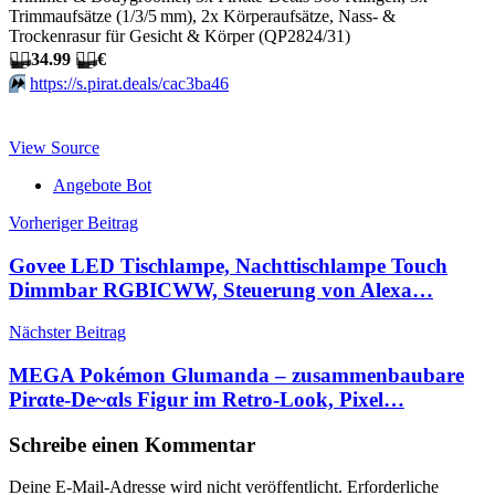
Trimmaufsätze (1/3/5 mm), 2x Körperaufsätze, Nass- &
Trockenrasur für Gesicht & Körper (QP2824/31)
🏴‍☠️
34.99
🏴‍☠️
€
⏩️
https://s.pirat.deals/cac3ba46
View Source
Angebote Bot
Beitragsnavigation
Vorheriger Beitrag
Govee LED Tischlampe, Nachttischlampe Touch
Dimmbar RGBICWW, Steuerung von Alexa…
Nächster Beitrag
MEGA Pokémon Glumanda – zusammenbaubare
Pirαtе-Dе~αls Figur im Retro-Look, Pixel…
Schreibe einen Kommentar
Deine E-Mail-Adresse wird nicht veröffentlicht.
Erforderliche