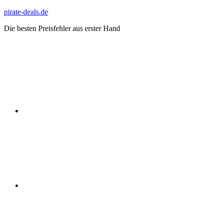
Zum
pirate-deals.de
Inhalt
Die besten Preisfehler aus erster Hand
springen
WhatsApp
Telegram
Discord