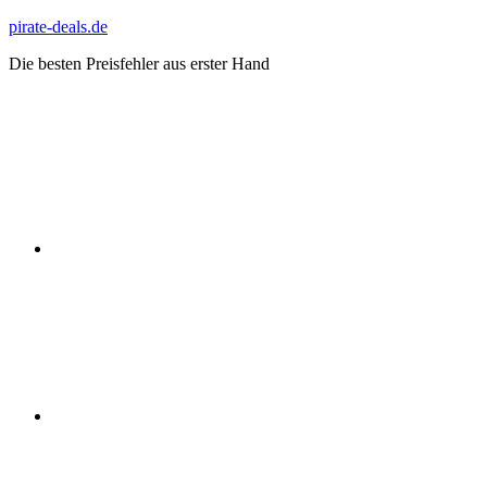
Zum
pirate-deals.de
Inhalt
Die besten Preisfehler aus erster Hand
springen
WhatsApp
Telegram
Discord