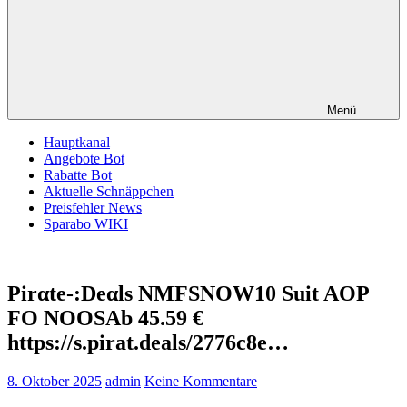
Menü
Hauptkanal
Angebote Bot
Rabatte Bot
Aktuelle Schnäppchen
Preisfehler News
Sparabo WIKI
Pirαtе-:Dеαls NMFSNOW10 Suit AOP
FO NOOSАb 45.59 €
https://s.pirat.deals/2776c8e…
8. Oktober 2025
admin
Keine Kommentare