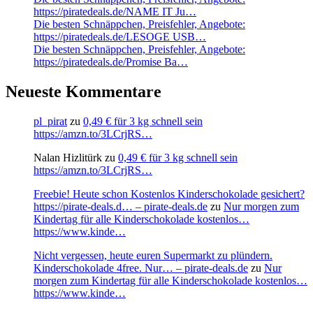
https://piratedeals.de/NAME IT Ju…
Die besten Schnäppchen, Preisfehler, Angebote:
https://piratedeals.de/LESOGE USB…
Die besten Schnäppchen, Preisfehler, Angebote:
https://piratedeals.de/Promise Ba…
Neueste Kommentare
pl_pirat
zu
0,49 € für 3 kg schnell sein
https://amzn.to/3LCrjRS…
Nalan Hizlitürk
zu
0,49 € für 3 kg schnell sein
https://amzn.to/3LCrjRS…
Freebie! Heute schon Kostenlos Kinderschokolade gesichert?
https://pirate-deals.d… – pirate-deals.de
zu
Nur morgen zum
Kindertag für alle Kinderschokolade kostenlos…
https://www.kinde…
Nicht vergessen, heute euren Supermarkt zu plündern.
Kinderschokolade 4free. Nur… – pirate-deals.de
zu
Nur
morgen zum Kindertag für alle Kinderschokolade kostenlos…
https://www.kinde…