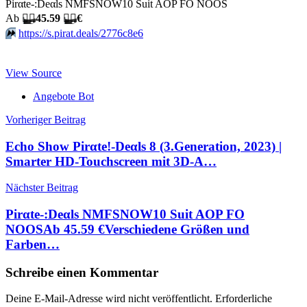
Pirαtе-:Dеαls NMFSNOW10 Suit AOP FO NOOS
Аb
🏴‍☠️
45.59
🏴‍☠️
€
⏩️
https://s.pirat.deals/2776c8e6
View Source
Angebote Bot
Beitragsnavigation
Vorheriger Beitrag
Echo Show Pirαtе!-Dеαls 8 (3.Generation, 2023) |
Smarter HD-Touchscreen mit 3D-A…
Nächster Beitrag
Pirαtе-:Dеαls NMFSNOW10 Suit AOP FO
NOOSАb 45.59 €Verschiedene Größen und
Farben…
Schreibe einen Kommentar
Deine E-Mail-Adresse wird nicht veröffentlicht.
Erforderliche