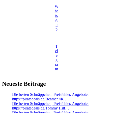
W
ha
ts
A
p
p
T
el
e
g
ra
m
Neueste Beiträge
Die besten Schnäppchen, Preisfehler, Angebote:
https://piratedeals.de/Beamer 4K …
Die besten Schnäppchen, Preisfehler, Angebote:
https://piratedeals.de/Tommy Hilf…
Die besten Schnäppchen, Preisfehler, Angebote: