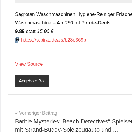
Sagrotan Waschmaschinen Hygiene-Reiniger Frische L
Waschmaschine – 4 x 250 ml Pir:αtе-Dеαls
9.89
statt
15.96 €
⏩️
https://s.pirat.deals/b28c369b
View Source
Angebote Bot
Beitragsnavigation
Vorheriger Beitrag
Barbie Mysteries: Beach Detectives“ Spielse
mit Strand-Buggy-Spielzeugauto und …