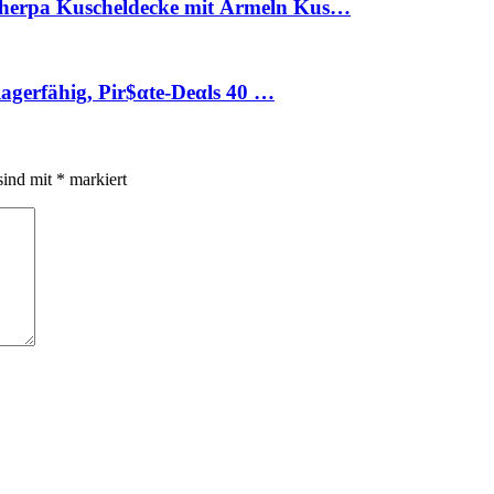
herpa Kuscheldecke mit Ärmeln Kus…
lagerfähig, Pir$αtе-Dеαls 40 …
sind mit
*
markiert