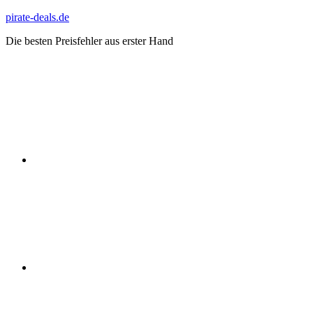
Zum
pirate-deals.de
Inhalt
Die besten Preisfehler aus erster Hand
springen
WhatsApp
Telegram
Discord