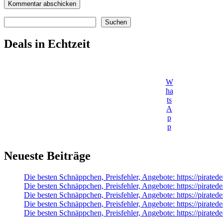
Suchen
Suchen
Deals in Echtzeit
W
ha
ts
A
p
p
Neueste Beiträge
Die besten Schnäppchen, Preisfehler, Angebote: https://pirat
Die besten Schnäppchen, Preisfehler, Angebote: https://pirat
Die besten Schnäppchen, Preisfehler, Angebote: https://pirate
Die besten Schnäppchen, Preisfehler, Angebote: https://pirate
Die besten Schnäppchen, Preisfehler, Angebote: https://pirated