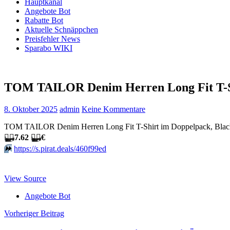
Hauptkanal
Angebote Bot
Rabatte Bot
Aktuelle Schnäppchen
Preisfehler News
Sparabo WIKI
TOM TAILOR Denim Herren Long Fit T-Sh
8. Oktober 2025
admin
Keine Kommentare
TOM TAILOR Denim Herren Long Fit T-Shirt im Doppelpack, Black
🏴‍☠️
7.62
🏴‍☠️
€
⏩️
https://s.pirat.deals/460f99ed
View Source
Angebote Bot
Beitragsnavigation
Vorheriger Beitrag