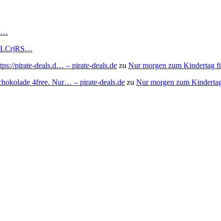
RS…
to/3LCrjRS…
s://pirate-deals.d… – pirate-deals.de
zu
Nur morgen zum Kindertag f
chokolade 4free. Nur… – pirate-deals.de
zu
Nur morgen zum Kindertag