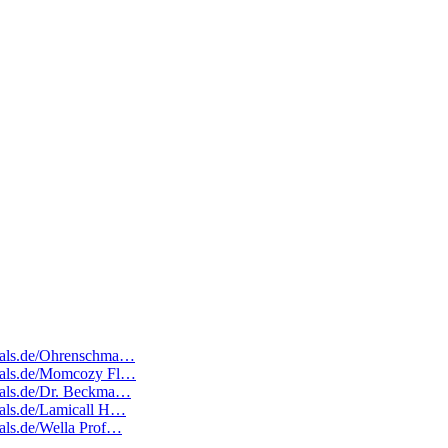
edeals.de/Ohrenschma…
edeals.de/Momcozy Fl…
deals.de/Dr. Beckma…
deals.de/Lamicall H…
eals.de/Wella Prof…