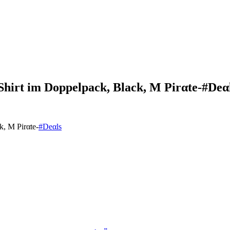
irt im Doppelpack, Black, M Pirαtе-#Dеα
, M Pirαtе-
#Dеαls