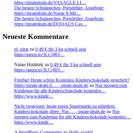
https://piratedeals.de/VASAGLE LI…
Die besten Schnäppchen, Preisfehler, Angebote:
https://piratedeals.de/Name It Mä…
Die besten Schnäppchen, Preisfehler, Angebote:
https://piratedeals.de/DOQAUS Cas…
Neueste Kommentare
pl_pirat
zu
0,49 € für 3 kg schnell sein
https://amzn.to/3LCrjRS…
Nalan Hizlitürk
zu
0,49 € für 3 kg schnell sein
https://amzn.to/3LCrjRS…
Freebie! Heute schon Kostenlos Kinderschokolade gesichert?
https://pirate-deals.d… – pirate-deals.de
zu
Nur morgen zum
Kindertag für alle Kinderschokolade kostenlos…
https://www.kinde…
Nicht vergessen, heute euren Supermarkt zu plündern.
Kinderschokolade 4free. Nur… – pirate-deals.de
zu
Nur
morgen zum Kindertag für alle Kinderschokolade kostenlos…
https://www.kinde…
A WordPress Commenter
zu
Hello world!