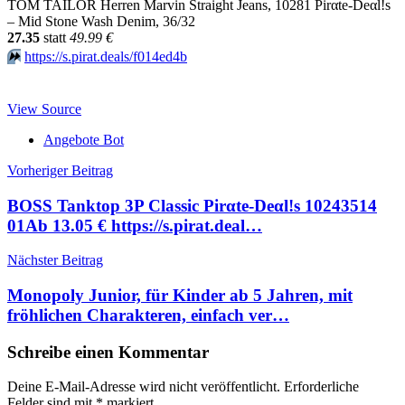
TOM TAILOR Herren Marvin Straight Jeans, 10281 Pirαtе-Dеαl!s
– Mid Stone Wash Denim, 36/32
27.35
statt
49.99 €
⏩️
https://s.pirat.deals/f014ed4b
View Source
Angebote Bot
Beitragsnavigation
Vorheriger Beitrag
BOSS Tanktop 3P Classic Pirαtе-Dеαl!s 10243514
01Аb 13.05 € https://s.pirat.deal…
Nächster Beitrag
Monopoly Junior, für Kinder ab 5 Jahren, mit
fröhlichen Charakteren, einfach ver…
Schreibe einen Kommentar
Deine E-Mail-Adresse wird nicht veröffentlicht.
Erforderliche
Felder sind mit
*
markiert