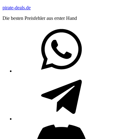
Zum
pirate-deals.de
Inhalt
Die besten Preisfehler aus erster Hand
springen
WhatsApp
Telegram
Discord