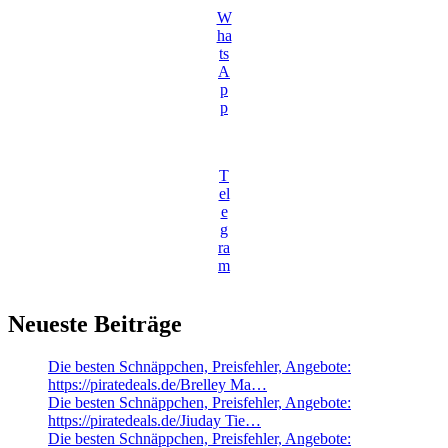
W
ha
ts
A
p
p
T
el
e
g
ra
m
Neueste Beiträge
Die besten Schnäppchen, Preisfehler, Angebote:
https://piratedeals.de/Brelley Ma…
Die besten Schnäppchen, Preisfehler, Angebote:
https://piratedeals.de/Jiuday Tie…
Die besten Schnäppchen, Preisfehler, Angebote: