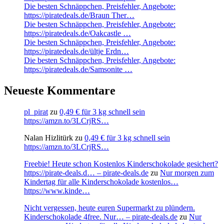
Die besten Schnäppchen, Preisfehler, Angebote:
https://piratedeals.de/Braun Ther…
Die besten Schnäppchen, Preisfehler, Angebote:
https://piratedeals.de/Oakcastle …
Die besten Schnäppchen, Preisfehler, Angebote:
https://piratedeals.de/ültje Erdn…
Die besten Schnäppchen, Preisfehler, Angebote:
https://piratedeals.de/Samsonite …
Neueste Kommentare
pl_pirat
zu
0,49 € für 3 kg schnell sein
https://amzn.to/3LCrjRS…
Nalan Hizlitürk
zu
0,49 € für 3 kg schnell sein
https://amzn.to/3LCrjRS…
Freebie! Heute schon Kostenlos Kinderschokolade gesichert?
https://pirate-deals.d… – pirate-deals.de
zu
Nur morgen zum
Kindertag für alle Kinderschokolade kostenlos…
https://www.kinde…
Nicht vergessen, heute euren Supermarkt zu plündern.
Kinderschokolade 4free. Nur… – pirate-deals.de
zu
Nur