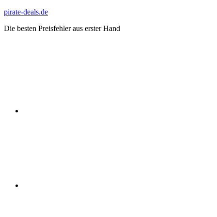
Zum
pirate-deals.de
Inhalt
Die besten Preisfehler aus erster Hand
springen
WhatsApp
Telegram
Discord