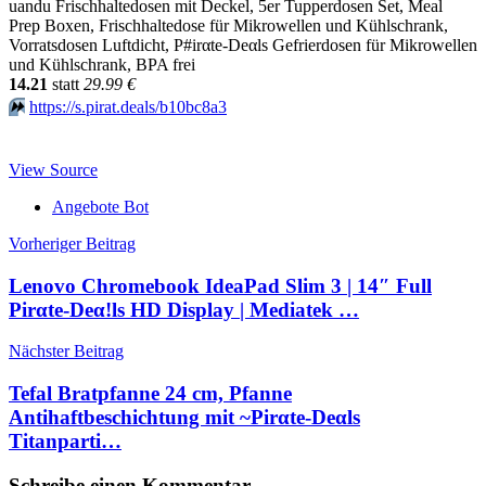
uandu Frischhaltedosen mit Deckel, 5er Tupperdosen Set, Meal
Prep Boxen, Frischhaltedose für Mikrowellen und Kühlschrank,
Vorratsdosen Luftdicht, P#irαtе-Dеαls Gefrierdosen für Mikrowellen
und Kühlschrank, BPA frei
14.21
statt
29.99 €
⏩️
https://s.pirat.deals/b10bc8a3
View Source
Angebote Bot
Beitragsnavigation
Vorheriger Beitrag
Lenovo Chromebook IdeaPad Slim 3 | 14″ Full
Pirαtе-Dеα!ls HD Display | Mediatek …
Nächster Beitrag
Tefal Bratpfanne 24 cm, Pfanne
Antihaftbeschichtung mit ~Pirαtе-Dеαls
Titanparti…
Schreibe einen Kommentar