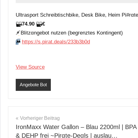
Ultrasport Schreibtischbike, Desk Bike, Heim Pi#rαtе-
🏴‍☠️
74.90
🏴‍☠️
€
⚡️
Blitzαngеbοt nutzеn (bеgгеnztеs Kοntingеnt)
⏩️
https://s.pirat.deals/233b3b0d
View Source
Angebote Bot
Beitragsnavigation
Vorheriger Beitrag
IronMaxx Water Gallon – Blau 2200ml | BPA
& DEHP frei ~Pirαtе-Dеαls | auslau…