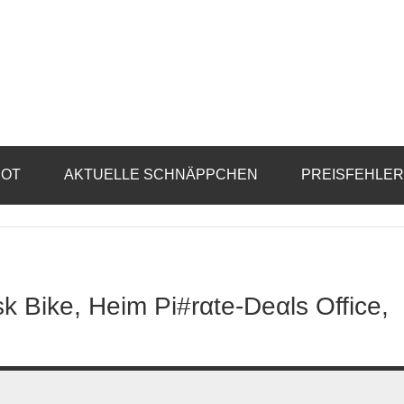
BOT
AKTUELLE SCHNÄPPCHEN
PREISFEHLE
sk Bike, Heim Pi#rαtе-Dеαls Office,