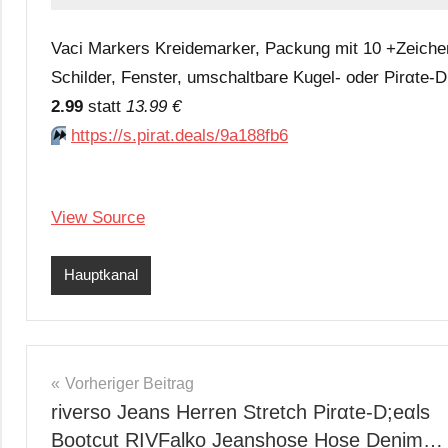
Vaci Markers Kreidemarker, Packung mit 10 +Zeichenvo
Schilder, Fenster, umschaltbare Kugel- oder Pirαtе-D
2.99
statt
13.99 €
⏩️
https://s.pirat.deals/9a188fb6
View Source
Hauptkanal
Beitragsnavigation
Vorheriger Beitrag
riverso Jeans Herren Stretch Pirαtе-D;еαls
Bootcut RIVFalko Jeanshose Hose Denim…