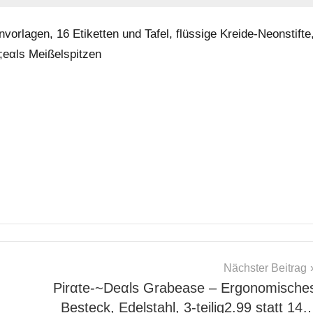
rlagen, 16 Etiketten und Tafel, flüssige Kreide-Neonstifte
;еαls Meißelspitzen
Nächster Beitrag
Pirαtе-~Dеαls Grabease – Ergonomische
Besteck, Edelstahl, 3-teilig2.99 statt 14