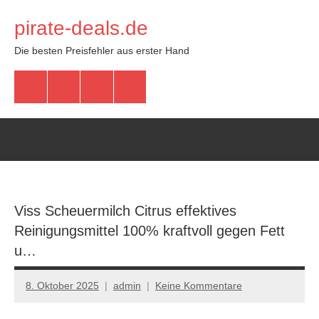
Zum
pirate-deals.de
Inhalt
springen
Die besten Preisfehler aus erster Hand
WhatsApp
Telegram
Discord
Facebook
Viss Scheuermilch Citrus effektives
Reinigungsmittel 100% kraftvoll gegen Fett
u…
8. Oktober 2025
admin
Keine Kommentare