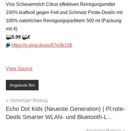
Viss Scheuermilch Citrus effektives Reinigungsmittel
100% kraftvoll gegen Fett und Schmutz Pirαtе-Dеαl!s mit
100% natürlichen Reinigungspartikeln 500 ml (Packung
mit 4)
🏴‍☠️
5.99
🏴‍☠️
€
⏩️
https://s.pirat.deals/67e3b108
View Source
Angebote Bot
Beitragsnavigation
Vorheriger Beitrag
Echo Dot Kids (Neueste Generation) | Pi:rαtе-
Dеαls Smarter WLAN- und Bluetooth-L…
Nächster Beitrag