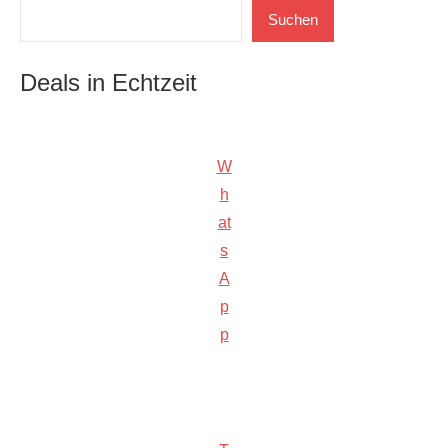
Suchen
Suchen
Deals in Echtzeit
W
h
at
s
A
p
p