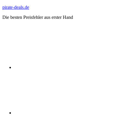
Zum
pirate-deals.de
Inhalt
Die besten Preisfehler aus erster Hand
springen
WhatsApp
Telegram
Discord