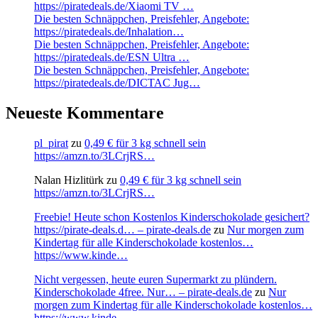
https://piratedeals.de/Xiaomi TV …
Die besten Schnäppchen, Preisfehler, Angebote:
https://piratedeals.de/Inhalation…
Die besten Schnäppchen, Preisfehler, Angebote:
https://piratedeals.de/ESN Ultra …
Die besten Schnäppchen, Preisfehler, Angebote:
https://piratedeals.de/DICTAC Jug…
Neueste Kommentare
pl_pirat
zu
0,49 € für 3 kg schnell sein
https://amzn.to/3LCrjRS…
Nalan Hizlitürk
zu
0,49 € für 3 kg schnell sein
https://amzn.to/3LCrjRS…
Freebie! Heute schon Kostenlos Kinderschokolade gesichert?
https://pirate-deals.d… – pirate-deals.de
zu
Nur morgen zum
Kindertag für alle Kinderschokolade kostenlos…
https://www.kinde…
Nicht vergessen, heute euren Supermarkt zu plündern.
Kinderschokolade 4free. Nur… – pirate-deals.de
zu
Nur
morgen zum Kindertag für alle Kinderschokolade kostenlos…
https://www.kinde…