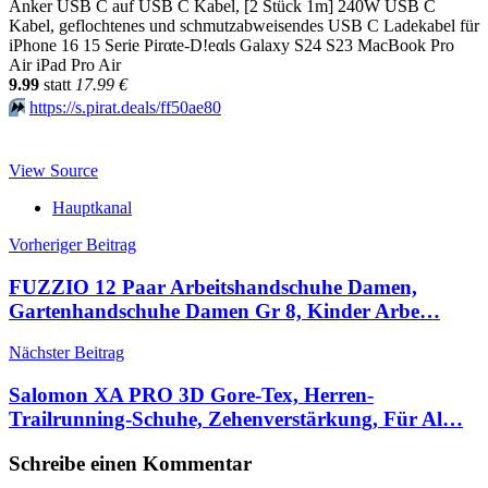
Anker USB C auf USB C Kabel, [2 Stück 1m] 240W USB C
Kabel, geflochtenes und schmutzabweisendes USB C Ladekabel für
iPhone 16 15 Serie Pirαtе-D!еαls Galaxy S24 S23 MacBook Pro
Air iPad Pro Air
9.99
statt
17.99 €
⏩️
https://s.pirat.deals/ff50ae80
View Source
Hauptkanal
Beitragsnavigation
Vorheriger Beitrag
FUZZIO 12 Paar Arbeitshandschuhe Damen,
Gartenhandschuhe Damen Gr 8, Kinder Arbe…
Nächster Beitrag
Salomon XA PRO 3D Gore-Tex, Herren-
Trailrunning-Schuhe, Zehenverstärkung, Für Al…
Schreibe einen Kommentar