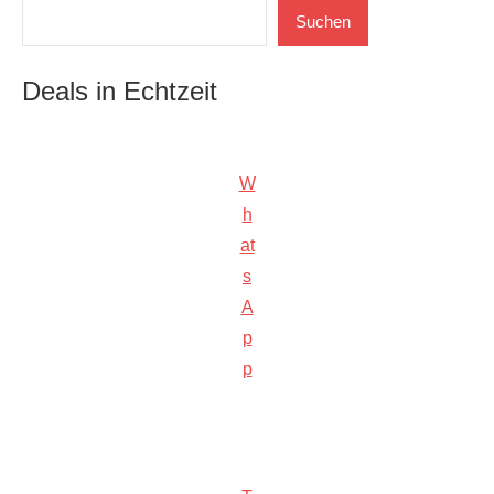
Suchen
Suchen
Deals in Echtzeit
W
h
at
s
A
p
p