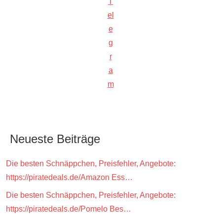
T
el
e
g
r
a
m
Neueste Beiträge
Die besten Schnäppchen, Preisfehler, Angebote:
https://piratedeals.de/Amazon Ess…
Die besten Schnäppchen, Preisfehler, Angebote:
https://piratedeals.de/Pomelo Bes…