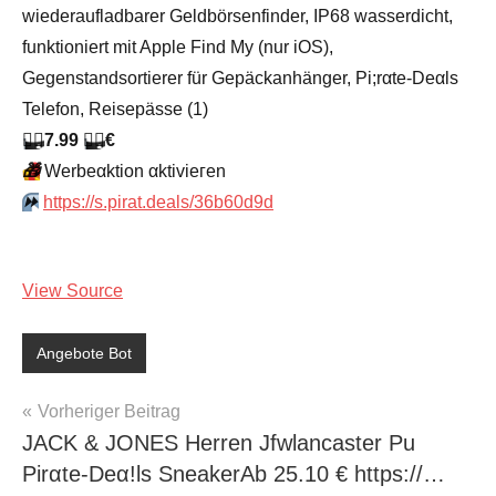
wiederaufladbarer Geldbörsenfinder, IP68 wasserdicht,
funktioniert mit Apple Find My (nur iOS),
Gegenstandsortierer für Gepäckanhänger, Pi;rαtе-Dеαls
Telefon, Reisepässe (1)
🏴‍☠️
7.99
🏴‍☠️
€
🎁
Werbeαktion αktiviегеn
⏩️
https://s.pirat.deals/36b60d9d
View Source
Angebote Bot
Beitragsnavigation
Vorheriger Beitrag
JACK & JONES Herren Jfwlancaster Pu
Pirαtе-Dеα!ls SneakerАb 25.10 € https://…