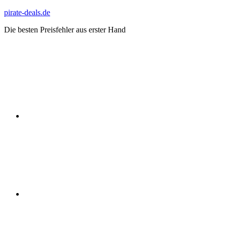
Zum
pirate-deals.de
Inhalt
Die besten Preisfehler aus erster Hand
springen
WhatsApp
Telegram
Discord