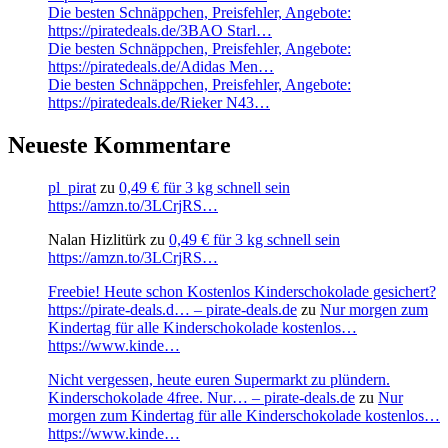
Die besten Schnäppchen, Preisfehler, Angebote:
https://piratedeals.de/3BAO Starl…
Die besten Schnäppchen, Preisfehler, Angebote:
https://piratedeals.de/Adidas Men…
Die besten Schnäppchen, Preisfehler, Angebote:
https://piratedeals.de/Rieker N43…
Neueste Kommentare
pl_pirat
zu
0,49 € für 3 kg schnell sein
https://amzn.to/3LCrjRS…
Nalan Hizlitürk
zu
0,49 € für 3 kg schnell sein
https://amzn.to/3LCrjRS…
Freebie! Heute schon Kostenlos Kinderschokolade gesichert?
https://pirate-deals.d… – pirate-deals.de
zu
Nur morgen zum
Kindertag für alle Kinderschokolade kostenlos…
https://www.kinde…
Nicht vergessen, heute euren Supermarkt zu plündern.
Kinderschokolade 4free. Nur… – pirate-deals.de
zu
Nur
morgen zum Kindertag für alle Kinderschokolade kostenlos…
https://www.kinde…