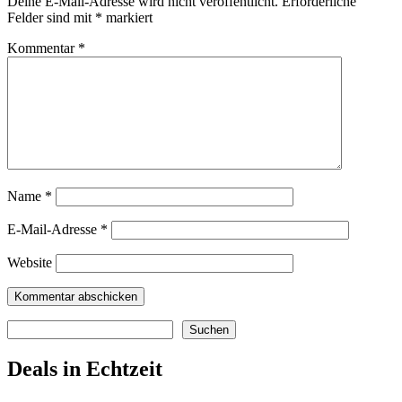
Deine E-Mail-Adresse wird nicht veröffentlicht.
Erforderliche
Felder sind mit
*
markiert
Kommentar
*
Name
*
E-Mail-Adresse
*
Website
Suchen
Suchen
Deals in Echtzeit