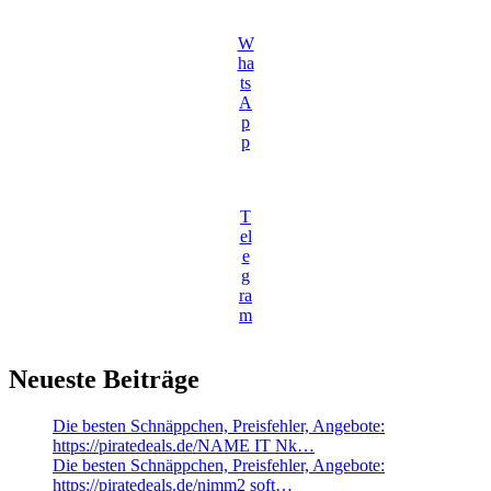
W
ha
ts
A
p
p
T
el
e
g
ra
m
Neueste Beiträge
Die besten Schnäppchen, Preisfehler, Angebote:
https://piratedeals.de/NAME IT Nk…
Die besten Schnäppchen, Preisfehler, Angebote:
https://piratedeals.de/nimm2 soft…