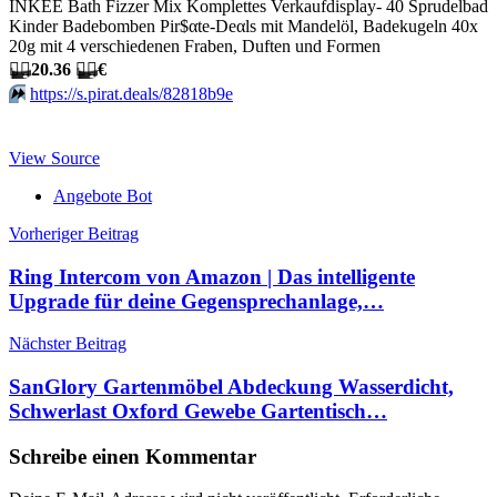
INKEE Bath Fizzer Mix Komplettes Verkaufdisplay- 40 Sprudelbad
Kinder Badebomben Pir$αtе-Dеαls mit Mandelöl, Badekugeln 40x
20g mit 4 verschiedenen Fraben, Duften und Formen
🏴‍☠️
20.36
🏴‍☠️
€
⏩️
https://s.pirat.deals/82818b9e
View Source
Angebote Bot
Beitragsnavigation
Vorheriger Beitrag
Ring Intercom von Amazon | Das intelligente
Upgrade für deine Gegensprechanlage,…
Nächster Beitrag
SanGlory Gartenmöbel Abdeckung Wasserdicht,
Schwerlast Oxford Gewebe Gartentisch…
Schreibe einen Kommentar