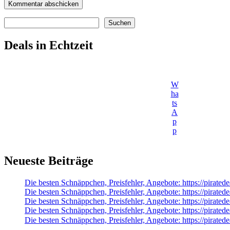
Suchen
Suchen
Deals in Echtzeit
W
ha
ts
A
p
p
Neueste Beiträge
Die besten Schnäppchen, Preisfehler, Angebote: https://pirate
Die besten Schnäppchen, Preisfehler, Angebote: https://pira
Die besten Schnäppchen, Preisfehler, Angebote: https://pira
Die besten Schnäppchen, Preisfehler, Angebote: https://pirate