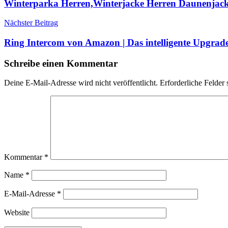
Winterparka Herren,Winterjacke Herren Daunenjack
Nächster Beitrag
Ring Intercom von Amazon | Das intelligente Upgrad
Schreibe einen Kommentar
Deine E-Mail-Adresse wird nicht veröffentlicht.
Erforderliche Felder 
Kommentar
*
Name
*
E-Mail-Adresse
*
Website