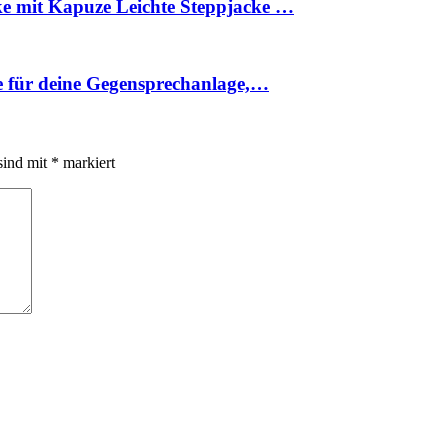
e mit Kapuze Leichte Steppjacke …
e für deine Gegensprechanlage,…
sind mit
*
markiert