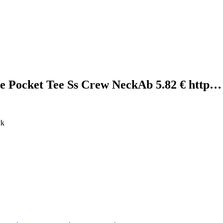
 Pocket Tee Ss Crew NeckАb 5.82 € http…
ck