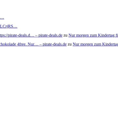
RS…
to/3LCrjRS…
s://pirate-deals.d… – pirate-deals.de
zu
Nur morgen zum Kindertag f
chokolade 4free. Nur… – pirate-deals.de
zu
Nur morgen zum Kindertag