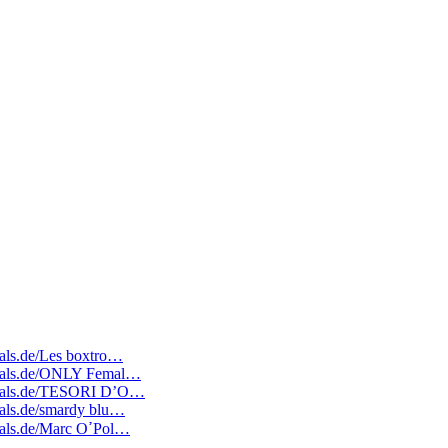
deals.de/Les boxtro…
tedeals.de/ONLY Femal…
tedeals.de/TESORI D’O…
deals.de/smardy blu…
Die besten Schnäppchen, Preisfehler, Angebote: https://piratedeals.de/Marc OߴPol…