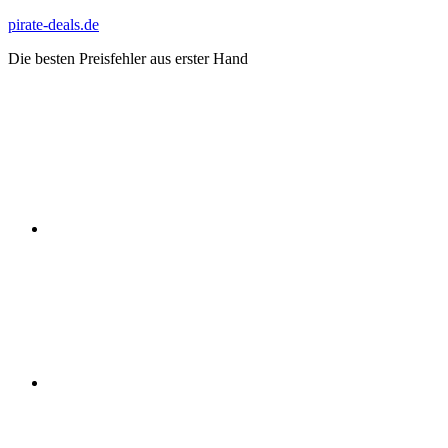
Zum
pirate-deals.de
Inhalt
Die besten Preisfehler aus erster Hand
springen
WhatsApp
Telegram
Discord