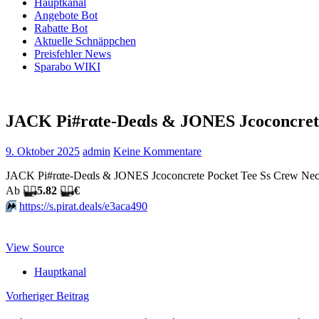
Hauptkanal
Angebote Bot
Rabatte Bot
Aktuelle Schnäppchen
Preisfehler News
Sparabo WIKI
JACK Pi#rαtе-Dеαls & JONES Jcoconcrete
9. Oktober 2025
admin
Keine Kommentare
JACK Pi#rαtе-Dеαls & JONES Jcoconcrete Pocket Tee Ss Crew Ne
Аb
🏴‍☠️
5.82
🏴‍☠️
€
⏩️
https://s.pirat.deals/e3aca490
View Source
Hauptkanal
Beitragsnavigation
Vorheriger Beitrag