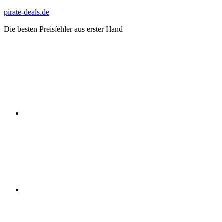
Zum
pirate-deals.de
Inhalt
Die besten Preisfehler aus erster Hand
springen
WhatsApp
Telegram
Discord