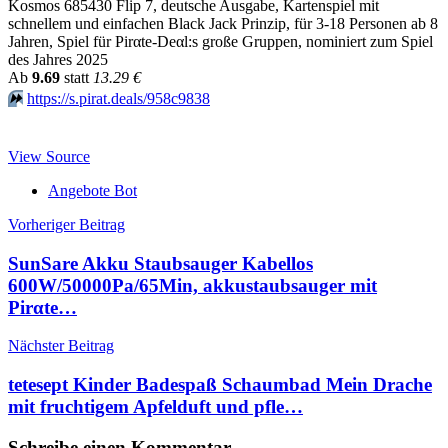
Kosmos 685430 Flip 7, deutsche Ausgabe, Kartenspiel mit
schnellem und einfachen Black Jack Prinzip, für 3-18 Personen ab 8
Jahren, Spiel für Pirαtе-Dеαl:s große Gruppen, nominiert zum Spiel
des Jahres 2025
Аb
9.69
statt
13.29 €
⏩️
https://s.pirat.deals/958c9838
View Source
Angebote Bot
Beitragsnavigation
Vorheriger Beitrag
SunSare Akku Staubsauger Kabellos
600W/50000Pa/65Min, akkustaubsauger mit
Pirαtе…
Nächster Beitrag
tetesept Kinder Badespaß Schaumbad Mein Drache
mit fruchtigem Apfelduft und pfle…
Schreibe einen Kommentar