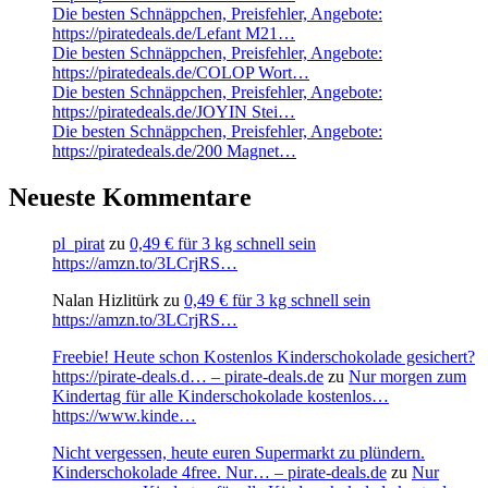
Die besten Schnäppchen, Preisfehler, Angebote:
https://piratedeals.de/Lefant M21…
Die besten Schnäppchen, Preisfehler, Angebote:
https://piratedeals.de/COLOP Wort…
Die besten Schnäppchen, Preisfehler, Angebote:
https://piratedeals.de/JOYIN Stei…
Die besten Schnäppchen, Preisfehler, Angebote:
https://piratedeals.de/200 Magnet…
Neueste Kommentare
pl_pirat
zu
0,49 € für 3 kg schnell sein
https://amzn.to/3LCrjRS…
Nalan Hizlitürk
zu
0,49 € für 3 kg schnell sein
https://amzn.to/3LCrjRS…
Freebie! Heute schon Kostenlos Kinderschokolade gesichert?
https://pirate-deals.d… – pirate-deals.de
zu
Nur morgen zum
Kindertag für alle Kinderschokolade kostenlos…
https://www.kinde…
Nicht vergessen, heute euren Supermarkt zu plündern.
Kinderschokolade 4free. Nur… – pirate-deals.de
zu
Nur