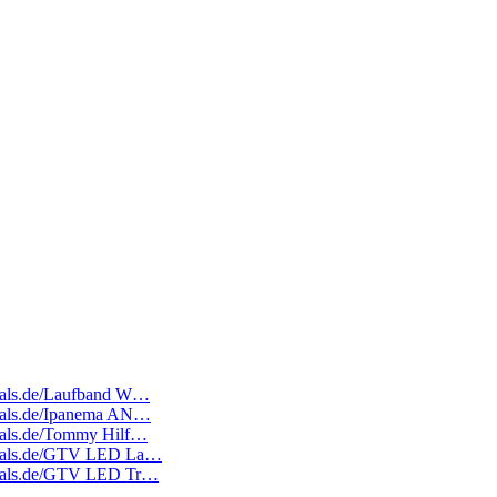
edeals.de/Laufband W…
edeals.de/Ipanema AN…
edeals.de/Tommy Hilf…
tedeals.de/GTV LED La…
tedeals.de/GTV LED Tr…