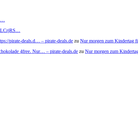
RS…
to/3LCrjRS…
s://pirate-deals.d… – pirate-deals.de
zu
Nur morgen zum Kindertag f
chokolade 4free. Nur… – pirate-deals.de
zu
Nur morgen zum Kindertag