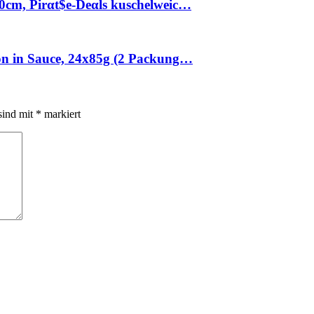
30cm, Pirαt$е-Dеαls kuschelweic…
ion in Sauce, 24x85g (2 Packung…
sind mit
*
markiert