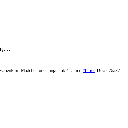
er,…
eschenk für Mädchen und Jungen ab 4 Jahren
#Pirαtе
-Dеαls 76287