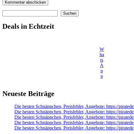
Suchen
Suchen
Deals in Echtzeit
W
ha
ts
A
p
p
Neueste Beiträge
Die besten Schnäppchen, Preisfehler, Angebote: https://pirat
Die besten Schnäppchen, Preisfehler, Angebote: https://pirat
Die besten Schnäppchen, Preisfehler, Angebote: https://pirat
Die besten Schnäppchen, Preisfehler, Angebote: https://pira
Die besten Schnäppchen, Preisfehler, Angebote: https://pira