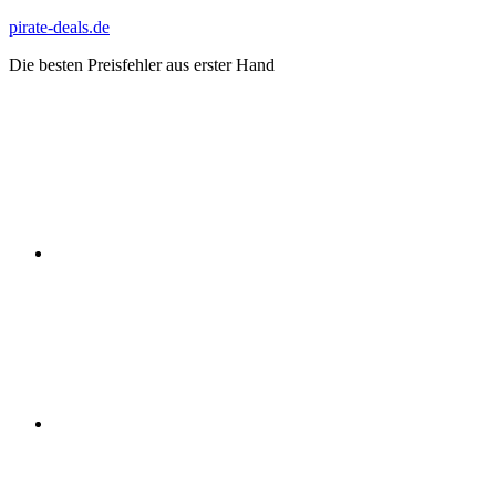
Zum
pirate-deals.de
Inhalt
Die besten Preisfehler aus erster Hand
springen
WhatsApp
Telegram
Discord