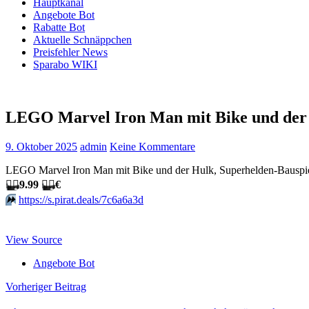
Hauptkanal
Angebote Bot
Rabatte Bot
Aktuelle Schnäppchen
Preisfehler News
Sparabo WIKI
LEGO Marvel Iron Man mit Bike und der 
9. Oktober 2025
admin
Keine Kommentare
LEGO Marvel Iron Man mit Bike und der Hulk, Superhelden-Bauspie
🏴‍☠️
9.99
🏴‍☠️
€
⏩️
https://s.pirat.deals/7c6a6a3d
View Source
Angebote Bot
Beitragsnavigation
Vorheriger Beitrag