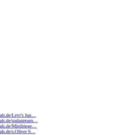
eals.de/Levi’s Jun…
deals.de/sodastream…
eals.de/Müsliriege…
eals.de/s.Oliver S…