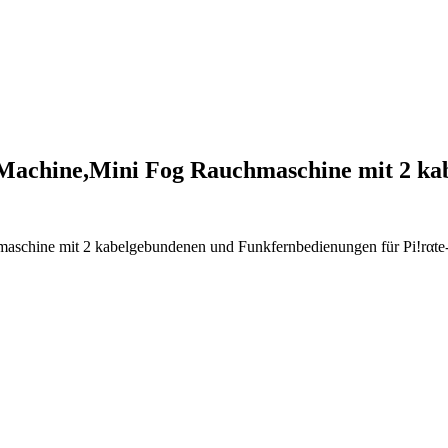
Machine,Mini Fog Rauchmaschine mit 2 k
schine mit 2 kabelgebundenen und Funkfernbedienungen für Pi!rαtе