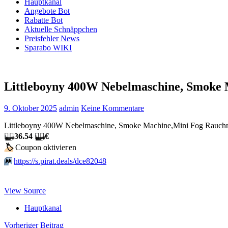
Hauptkanal
Angebote Bot
Rabatte Bot
Aktuelle Schnäppchen
Preisfehler News
Sparabo WIKI
Littleboyny 400W Nebelmaschine, Smoke 
9. Oktober 2025
admin
Keine Kommentare
Littleboyny 400W Nebelmaschine, Smoke Machine,Mini Fog Rauchma
🏴‍☠️
36.54
🏴‍☠️
€
🏷
Сοuрοn αktiviегеn
⏩️
https://s.pirat.deals/dce82048
View Source
Hauptkanal
Beitragsnavigation
Vorheriger Beitrag