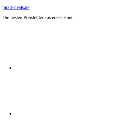
Zum
pirate-deals.de
Inhalt
Die besten Preisfehler aus erster Hand
springen
WhatsApp
Telegram
Discord