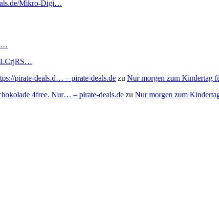
deals.de/Mikro-Digi…
RS…
to/3LCrjRS…
s://pirate-deals.d… – pirate-deals.de
zu
Nur morgen zum Kindertag f
chokolade 4free. Nur… – pirate-deals.de
zu
Nur morgen zum Kindertag