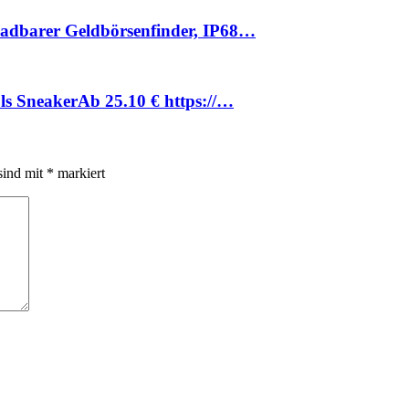
ladbarer Geldbörsenfinder, IP68…
s SneakerАb 25.10 € https://…
sind mit
*
markiert