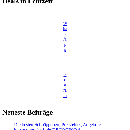
Deals in Echtzeit
W
ha
ts
A
p
p
T
el
e
g
ra
m
Neueste Beiträge
Die besten Schnäppchen, Preisfehler, Angebote:
https://piratedeals.de/DECOCINO S…