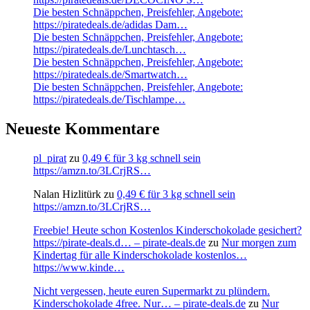
Die besten Schnäppchen, Preisfehler, Angebote:
https://piratedeals.de/adidas Dam…
Die besten Schnäppchen, Preisfehler, Angebote:
https://piratedeals.de/Lunchtasch…
Die besten Schnäppchen, Preisfehler, Angebote:
https://piratedeals.de/Smartwatch…
Die besten Schnäppchen, Preisfehler, Angebote:
https://piratedeals.de/Tischlampe…
Neueste Kommentare
pl_pirat
zu
0,49 € für 3 kg schnell sein
https://amzn.to/3LCrjRS…
Nalan Hizlitürk
zu
0,49 € für 3 kg schnell sein
https://amzn.to/3LCrjRS…
Freebie! Heute schon Kostenlos Kinderschokolade gesichert?
https://pirate-deals.d… – pirate-deals.de
zu
Nur morgen zum
Kindertag für alle Kinderschokolade kostenlos…
https://www.kinde…
Nicht vergessen, heute euren Supermarkt zu plündern.
Kinderschokolade 4free. Nur… – pirate-deals.de
zu
Nur