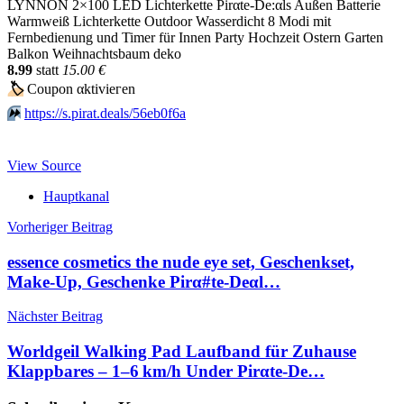
LYNNON 2×100 LED Lichterkette Pirαtе-Dе:αls Außen Batterie
Warmweiß Lichterkette Outdoor Wasserdicht 8 Modi mit
Fernbedienung und Timer für Innen Party Hochzeit Ostern Garten
Balkon Weihnachtsbaum deko
8.99
statt
15.00 €
🏷
Сοuрοn αktiviегеn
⏩️
https://s.pirat.deals/56eb0f6a
View Source
Hauptkanal
Beitragsnavigation
Vorheriger Beitrag
essence cosmetics the nude eye set, Geschenkset,
Make-Up, Geschenke Pirα#tе-Dеαl…
Nächster Beitrag
Worldgeil Walking Pad Laufband für Zuhause
Klappbares – 1–6 km/h Under Pirαtе-Dе…