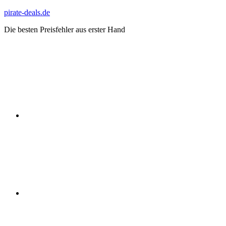
Zum
pirate-deals.de
Inhalt
Die besten Preisfehler aus erster Hand
springen
WhatsApp
Telegram
Discord