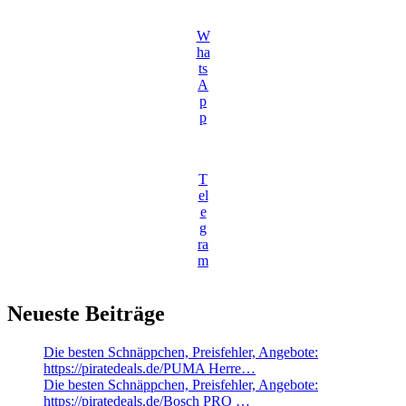
W
ha
ts
A
p
p
T
el
e
g
ra
m
Neueste Beiträge
Die besten Schnäppchen, Preisfehler, Angebote:
https://piratedeals.de/PUMA Herre…
Die besten Schnäppchen, Preisfehler, Angebote:
https://piratedeals.de/Bosch PRO …