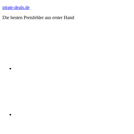
Zum
pirate-deals.de
Inhalt
Die besten Preisfehler aus erster Hand
springen
WhatsApp
Telegram
Discord