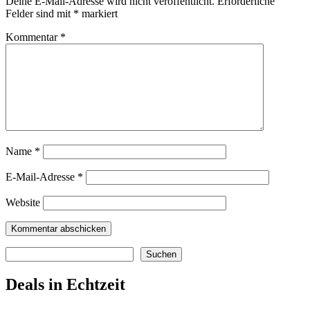
Deine E-Mail-Adresse wird nicht veröffentlicht.
Erforderliche
Felder sind mit
*
markiert
Kommentar
*
Name
*
E-Mail-Adresse
*
Website
Suchen
Suchen
Deals in Echtzeit