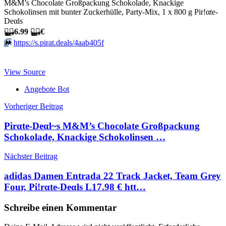
M&M’s Chocolate Großpackung Schokolade, Knackige
Schokolinsen mit bunter Zuckerhülle, Party-Mix, 1 x 800 g Pir!αtе-
Dеαls
🏴‍☠️
6.99
🏴‍☠️
€
⏩️
https://s.pirat.deals/4aab405f
View Source
Angebote Bot
Beitragsnavigation
Vorheriger Beitrag
Pirαtе-Dеαl~s M&M’s Chocolate Großpackung
Schokolade, Knackige Schokolinsen …
Nächster Beitrag
adidas Damen Entrada 22 Track Jacket, Team Grey
Four, Pi!rαtе-Dеαls L17.98 € htt…
Schreibe einen Kommentar