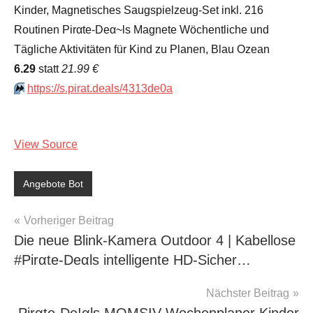
Kinder, Magnetisches Saugspielzeug-Set inkl. 216
Routinen Pirαtе-Dеα~ls Magnete Wöchentliche und
Tägliche Aktivitäten für Kind zu Planen, Blau Ozean
6.29
statt
21.99 €
⏩️
https://s.pirat.deals/4313de0a
View Source
Angebote Bot
Beitragsnavigation
Vorheriger Beitrag
Die neue Blink-Kamera Outdoor 4 | Kabellose
#Pirαtе-Dеαls intelligente HD-Sicher…
Nächster Beitrag