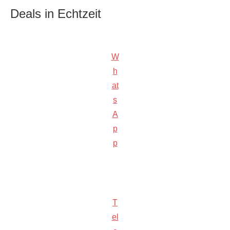
Deals in Echtzeit
W
h
at
s
A
p
p
T
el