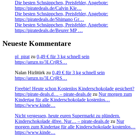
Die besten Schnäppchen, Preisfehler, Angebote:
https://piratedeals.de/Calvin Kle…
Die besten Schnäppchen, Preisfehler, Angebote:
https://piratedeals.de/Shimano Gr…
Die besten Schnäppchen, Preisfehler, Angebote:
https://piratedeals.de/Beurer MP …
Neueste Kommentare
pl_pirat
zu
0,49 € für 3 kg schnell sein
https://amzn.to/3LCrjRS…
Nalan Hizlitürk
zu
0,49 € für 3 kg schnell sein
https://amzn.to/3LCrjRS…
Freebie! Heute schon Kostenlos Kinderschokolade gesichert?
https://pirate-deals.d… – pirate-deals.de
zu
Nur morgen zum
Kindertag für alle Kinderschokolade kostenlos…
https://www.kinde…
Nicht vergessen, heute euren Supermarkt zu plündern.
Kinderschokolade 4free. Nur… – pirate-deals.de
zu
Nur
morgen zum Kindertag für alle Kinderschokolade kostenlos…
https://www.kinde…