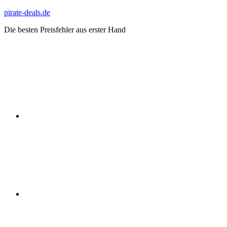
Zum
pirate-deals.de
Inhalt
Die besten Preisfehler aus erster Hand
springen
WhatsApp
Telegram
Discord