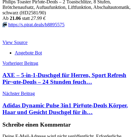
Philips Toaster Pir!αtе-Dеαls – 2 Toastschlitze, 8 Stufen,
Brötchenaufsatz, Auftaufunktion, Liftfunktion, Abschaltautomatik,
schwarz (HD2581/90)
Аb
21.06
statt
27.99 €
⏩️
https://s.pirat.deals/b8895575
View Source
Angebote Bot
Beitragsnavigation
Vorheriger Beitrag
AXE – 5-in-1-Duschgel für Herren, Sport Refresh
Pir~αtе-Dеαls – 24 Stunden feuch…
Nächster Beitrag
Adidas Dynamic Pulse 3in1 Pir#αtе-Dеαls Körper,
Haar und Gesicht Duschgel für ih…
Schreibe einen Kommentar
Deine E-Mail-Adresse wird nicht veröffentlicht.
Erforderliche