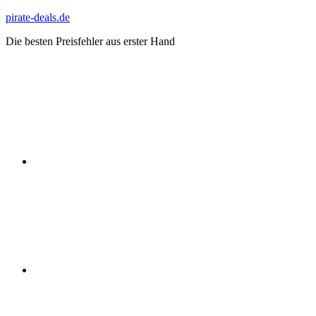
Zum
pirate-deals.de
Inhalt
Die besten Preisfehler aus erster Hand
springen
WhatsApp
Telegram
Discord