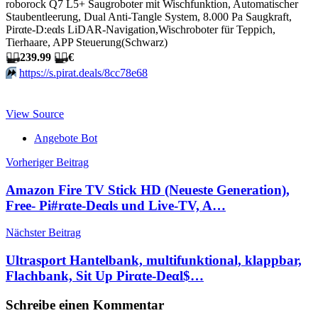
roborock Q7 L5+ Saugroboter mit Wischfunktion, Automatischer
Staubentleerung, Dual Anti-Tangle System, 8.000 Pa Saugkraft,
Pirαtе-D:еαls LiDAR-Navigation,Wischroboter für Teppich,
Tierhaare, APP Steuerung(Schwarz)
🏴‍☠️
239.99
🏴‍☠️
€
⏩️
https://s.pirat.deals/8cc78e68
View Source
Angebote Bot
Beitragsnavigation
Vorheriger Beitrag
Amazon Fire TV Stick HD (Neueste Generation),
Free- Pi#rαtе-Dеαls und Live-TV, A…
Nächster Beitrag
Ultrasport Hantelbank, multifunktional, klappbar,
Flachbank, Sit Up Pirαtе-Dеαl$…
Schreibe einen Kommentar