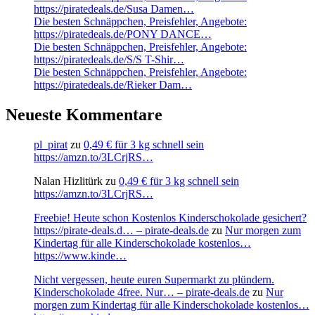
https://piratedeals.de/Susa Damen…
Die besten Schnäppchen, Preisfehler, Angebote:
https://piratedeals.de/PONY DANCE…
Die besten Schnäppchen, Preisfehler, Angebote:
https://piratedeals.de/S/S T-Shir…
Die besten Schnäppchen, Preisfehler, Angebote:
https://piratedeals.de/Rieker Dam…
Neueste Kommentare
pl_pirat
zu
0,49 € für 3 kg schnell sein
https://amzn.to/3LCrjRS…
Nalan Hizlitürk
zu
0,49 € für 3 kg schnell sein
https://amzn.to/3LCrjRS…
Freebie! Heute schon Kostenlos Kinderschokolade gesichert?
https://pirate-deals.d… – pirate-deals.de
zu
Nur morgen zum
Kindertag für alle Kinderschokolade kostenlos…
https://www.kinde…
Nicht vergessen, heute euren Supermarkt zu plündern.
Kinderschokolade 4free. Nur… – pirate-deals.de
zu
Nur
morgen zum Kindertag für alle Kinderschokolade kostenlos…