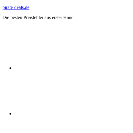
Zum
pirate-deals.de
Inhalt
Die besten Preisfehler aus erster Hand
springen
WhatsApp
Telegram
Discord