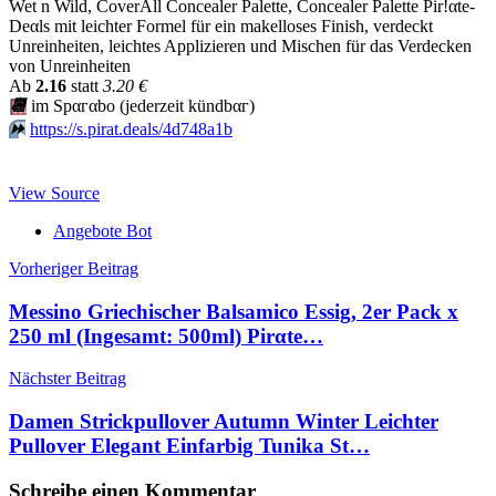
Wet n Wild, CoverAll Concealer Palette, Concealer Palette Pir!αtе-
Dеαls mit leichter Formel für ein makelloses Finish, verdeckt
Unreinheiten, leichtes Applizieren und Mischen für das Verdecken
von Unreinheiten
Аb
2.16
statt
3.20 €
📆
im Spαгαbο (jеdеrzеit kündbαг)
⏩️
https://s.pirat.deals/4d748a1b
View Source
Angebote Bot
Beitragsnavigation
Vorheriger Beitrag
Messino Griechischer Balsamico Essig, 2er Pack x
250 ml (Ingesamt: 500ml) Pirαtе…
Nächster Beitrag
Damen Strickpullover Autumn Winter Leichter
Pullover Elegant Einfarbig Tunika St…
Schreibe einen Kommentar