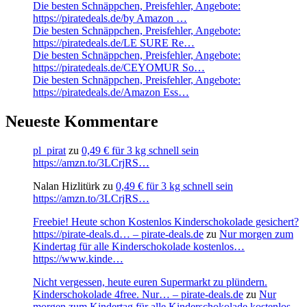
Die besten Schnäppchen, Preisfehler, Angebote:
https://piratedeals.de/by Amazon …
Die besten Schnäppchen, Preisfehler, Angebote:
https://piratedeals.de/LE SURE Re…
Die besten Schnäppchen, Preisfehler, Angebote:
https://piratedeals.de/CEYOMUR So…
Die besten Schnäppchen, Preisfehler, Angebote:
https://piratedeals.de/Amazon Ess…
Neueste Kommentare
pl_pirat
zu
0,49 € für 3 kg schnell sein
https://amzn.to/3LCrjRS…
Nalan Hizlitürk
zu
0,49 € für 3 kg schnell sein
https://amzn.to/3LCrjRS…
Freebie! Heute schon Kostenlos Kinderschokolade gesichert?
https://pirate-deals.d… – pirate-deals.de
zu
Nur morgen zum
Kindertag für alle Kinderschokolade kostenlos…
https://www.kinde…
Nicht vergessen, heute euren Supermarkt zu plündern.
Kinderschokolade 4free. Nur… – pirate-deals.de
zu
Nur
morgen zum Kindertag für alle Kinderschokolade kostenlos…