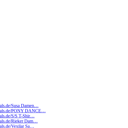
edeals.de/Susa Damen…
ratedeals.de/PONY DANCE…
eals.de/S/S T-Shir…
edeals.de/Rieker Dam…
eals.de/Vexilar Sa…