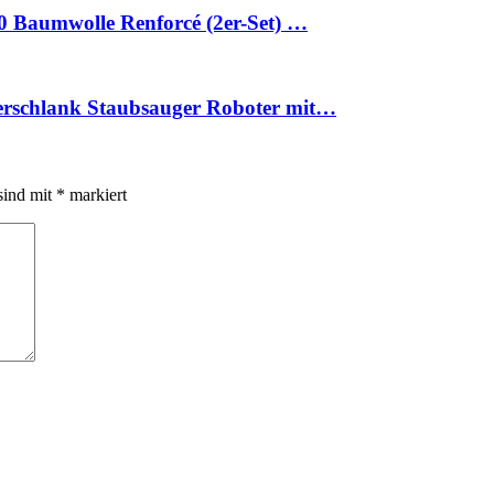
0 Baumwolle Renforcé (2er-Set) …
erschlank Staubsauger Roboter mit…
sind mit
*
markiert