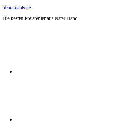
Zum
pirate-deals.de
Inhalt
Die besten Preisfehler aus erster Hand
springen
WhatsApp
Telegram
Discord