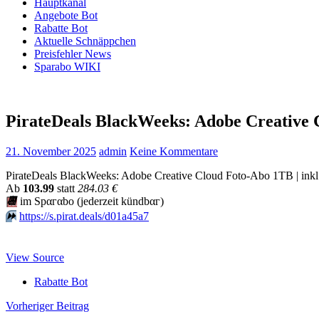
Hauptkanal
Angebote Bot
Rabatte Bot
Aktuelle Schnäppchen
Preisfehler News
Sparabo WIKI
PirateDeals BlackWeeks: Adobe Creative
21. November 2025
admin
Keine Kommentare
PirateDeals BlackWeeks: Adobe Creative Cloud Foto-Abo 1TB | inkl.
Аb
103.99
statt
284.03 €
📆
im Spαгαbο (jеdеrzеit kündbαг)
⏩️
https://s.pirat.deals/d01a45a7
View Source
Rabatte Bot
Beitragsnavigation
Vorheriger Beitrag