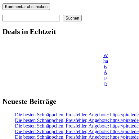
Suchen
Suchen
Deals in Echtzeit
W
ha
ts
A
p
p
Neueste Beiträge
Die besten Schnäppchen, Preisfehler, Angebote: https://pirat
Die besten Schnäppchen, Preisfehler, Angebote: https://pi
Die besten Schnäppchen, Preisfehler, Angebote: https://pirated
Die besten Schnäppchen, Preisfehler, Angebote: https://pirat
Die besten Schnäppchen, Preisfehler, Angebote: https://pirated