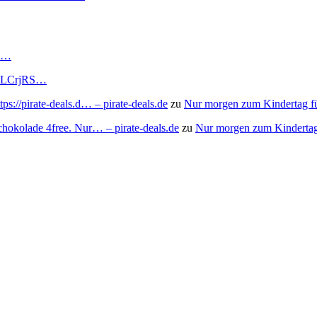
RS…
to/3LCrjRS…
s://pirate-deals.d… – pirate-deals.de
zu
Nur morgen zum Kindertag f
chokolade 4free. Nur… – pirate-deals.de
zu
Nur morgen zum Kindertag