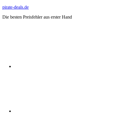
Zum
pirate-deals.de
Inhalt
Die besten Preisfehler aus erster Hand
springen
WhatsApp
Telegram
Discord