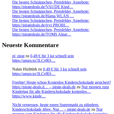
Die besten Schnäppchen, Preisfehler, Angebote:
https://piratedeals.de/VAUDE Kind…
Die besten Schnäppchen, Preisfehler, Angebote:
https://piratedeals.de/Hama WLAN …
Die besten Schnäppchen, Preisfehler, Angebote:
https://piratedeals.de/ivvi PROBI…
Die besten Schnäppchen, Preisfehler, Angebote:
https://piratedeals.de/TOMS Alpar…
Neueste Kommentare
pl_pirat
zu
0,49 € für 3 kg schnell sein
https://amzn.to/3LCrjRS…
Nalan Hizlitürk
zu
0,49 € für 3 kg schnell sein
https://amzn.to/3LCrjRS…
Freebie! Heute schon Kostenlos Kinderschokolade gesichert?
https://pirate-deals.d… – pirate-deals.de
zu
Nur morgen zum
Kindertag für alle Kinderschokolade kostenlos…
https://www.kinde…
Nicht vergessen, heute euren Supermarkt zu plündern.
Kinderschokolade 4free. Nur… – pirate-deals.de
zu
Nur
morgen zum Kindertag für alle Kinderschokolade kostenlos…