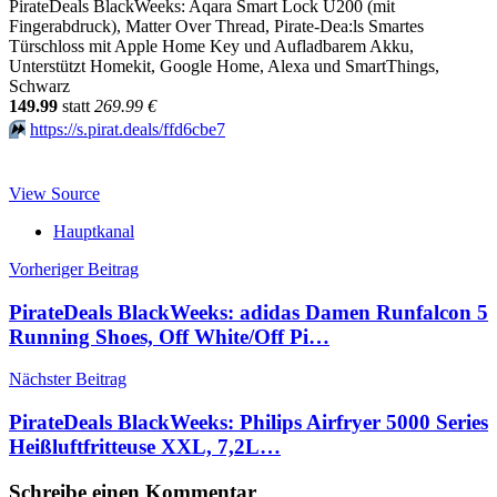
PirateDeals BlackWeeks: Aqara Smart Lock U200 (mit
Fingerabdruck), Matter Over Thread, Pirate-Dea:ls Smartes
Türschloss mit Apple Home Key und Aufladbarem Akku,
Unterstützt Homekit, Google Home, Alexa und SmartThings,
Schwarz
149.99
statt
269.99 €
⏩️
https://s.pirat.deals/ffd6cbe7
View Source
Hauptkanal
Beitragsnavigation
Vorheriger Beitrag
PirateDeals BlackWeeks: adidas Damen Runfalcon 5
Running Shoes, Off White/Off Pi…
Nächster Beitrag
PirateDeals BlackWeeks: Philips Airfryer 5000 Series
Heißluftfritteuse XXL, 7,2L…
Schreibe einen Kommentar