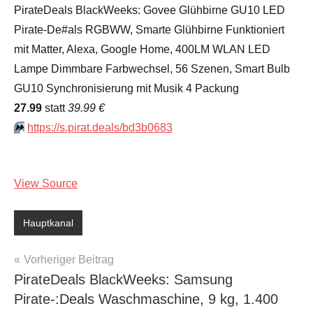
PirateDeals BlackWeeks: Govee Glühbirne GU10 LED
Pirate-De#als RGBWW, Smarte Glühbirne Funktioniert
mit Matter, Alexa, Google Home, 400LM WLAN LED
Lampe Dimmbare Farbwechsel, 56 Szenen, Smart Bulb
GU10 Synchronisierung mit Musik 4 Packung
27.99
statt
39.99 €
⏩️
https://s.pirat.deals/bd3b0683
View Source
Hauptkanal
Beitragsnavigation
Vorheriger Beitrag
PirateDeals BlackWeeks: Samsung
Pirate-:Deals Waschmaschine, 9 kg, 1.400