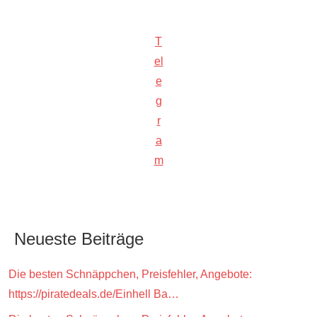
T
el
e
g
r
a
m
Neueste Beiträge
Die besten Schnäppchen, Preisfehler, Angebote:
https://piratedeals.de/Einhell Ba…