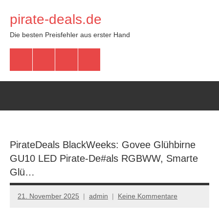
Zum
pirate-deals.de
Inhalt
springen
Die besten Preisfehler aus erster Hand
WhatsApp
Telegram
Discord
Facebook
PirateDeals BlackWeeks: Govee Glühbirne
GU10 LED Pirate-De#als RGBWW, Smarte
Glü…
21. November 2025
admin
Keine Kommentare