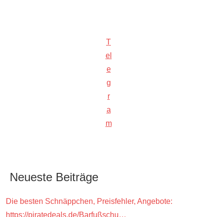
T
el
e
g
r
a
m
Neueste Beiträge
Die besten Schnäppchen, Preisfehler, Angebote:
https://piratedeals.de/Barfußschu…