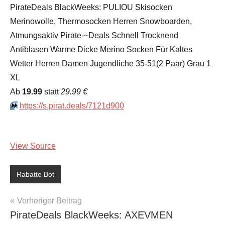
PirateDeals BlackWeeks: PULIOU Skisocken
Merinowolle, Thermosocken Herren Snowboarden,
Atmungsaktiv Pirate-~Deals Schnell Trocknend
Antiblasen Warme Dicke Merino Socken Für Kaltes
Wetter Herren Damen Jugendliche 35-51(2 Paar) Grau 1
XL
Аb
19.99
statt
29.99 €
⏩️
https://s.pirat.deals/7121d900
View Source
Rabatte Bot
Beitragsnavigation
Vorheriger Beitrag
PirateDeals BlackWeeks: AXEVMEN