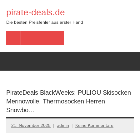
Zum
pirate-deals.de
Inhalt
springen
Die besten Preisfehler aus erster Hand
WhatsApp
Telegram
Discord
Facebook
PirateDeals BlackWeeks: PULIOU Skisocken
Merinowolle, Thermosocken Herren
Snowbo…
21. November 2025
admin
Keine Kommentare