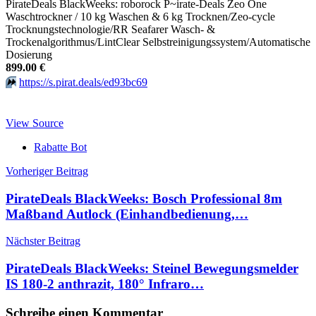
PirateDeals BlackWeeks: roborock P~irate-Deals Zeo One
Waschtrockner / 10 kg Waschen & 6 kg Trocknen/Zeo-cycle
Trocknungstechnologie/RR Seafarer Wasch- &
Trockenalgorithmus/LintClear Selbstreinigungssystem/Automatische
Dosierung
899.00 €
⏩️
https://s.pirat.deals/ed93bc69
View Source
Rabatte Bot
Beitragsnavigation
Vorheriger Beitrag
PirateDeals BlackWeeks: Bosch Professional 8m
Maßband Autlock (Einhandbedienung,…
Nächster Beitrag
PirateDeals BlackWeeks: Steinel Bewegungsmelder
IS 180-2 anthrazit, 180° Infraro…
Schreibe einen Kommentar