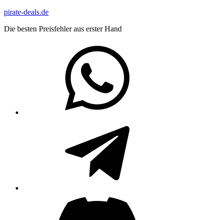
Zum
pirate-deals.de
Inhalt
Die besten Preisfehler aus erster Hand
springen
WhatsApp
Telegram
Discord