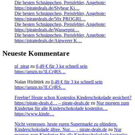
Die besten Schnäppchen, Preisfehler, Angebote:
https://piratedeals.de/Slybear Ki…
Die besten Schnäppchen, Preisfehler, Angebote:
https://piratedeals.de/50x PROGRI…
Die besten Schnäppchen, Preisfehler, Angebote:
https://piratedeals.de/Wasserpist…
Die besten Schnäppchen, Preisfehler, Angebote:
https://piratedeals.de/Aipwerer K…
Neueste Kommentare
pl_pirat
zu
0,49 € für 3 kg schnell sein
https://amzn.to/3LCrjRS…
Nalan Hizlitürk
zu
0,49 € für 3 kg schnell sein
https://amzn.to/3LCrjRS…
Freebie! Heute schon Kostenlos Kinderschokolade gesichert?
https://pirate-deals.d… – pirate-deals.de
zu
Nur morgen zum
Kindertag für alle Kinderschokolade kostenlos…
https://www.kinde…
Nicht vergessen, heute euren Supermarkt zu plündern.
Kinderschokolade 4free. Nur… – pirate-deals.de
zu
Nur
morgen zum Kindertag für alle Kinderschokolade kostenlos…