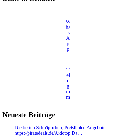
W
ha
ts
A
p
p
T
el
e
g
ra
m
Neueste Beiträge
Die besten Schnäppchen, Preisfehler, Angebote:
https://piratedeals.de/Aidotop Da…