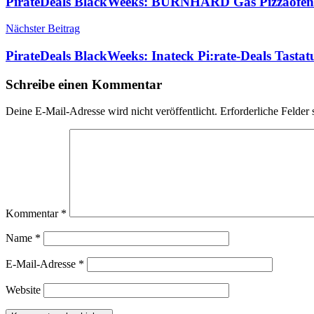
PirateDeals BlackWeeks: BURNHARD Gas Pizzaofen 
Nächster Beitrag
PirateDeals BlackWeeks: Inateck Pi:rate-Deals Tastat
Schreibe einen Kommentar
Deine E-Mail-Adresse wird nicht veröffentlicht.
Erforderliche Felder 
Kommentar
*
Name
*
E-Mail-Adresse
*
Website