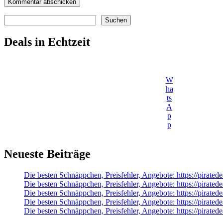
Suchen
Suchen
Deals in Echtzeit
W
ha
ts
A
p
p
Neueste Beiträge
Die besten Schnäppchen, Preisfehler, Angebote: https://pirate
Die besten Schnäppchen, Preisfehler, Angebote: https://pira
Die besten Schnäppchen, Preisfehler, Angebote: https://pirated
Die besten Schnäppchen, Preisfehler, Angebote: https://pirate
Die besten Schnäppchen, Preisfehler, Angebote: https://pirate