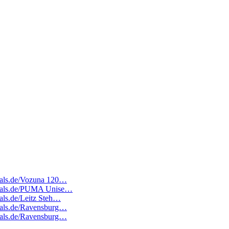
deals.de/Vozuna 120…
tedeals.de/PUMA Unise…
eals.de/Leitz Steh…
deals.de/Ravensburg…
deals.de/Ravensburg…