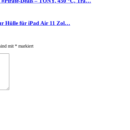
#Pirate-Deals – TONY, 450 °C, Tra…
ur Hülle für iPad Air 11 Zol…
sind mit
*
markiert