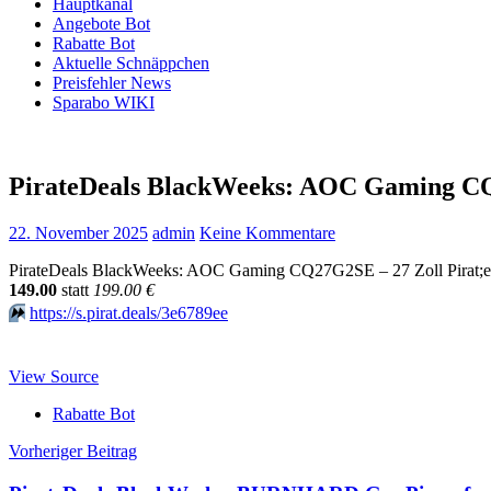
Hauptkanal
Angebote Bot
Rabatte Bot
Aktuelle Schnäppchen
Preisfehler News
Sparabo WIKI
PirateDeals BlackWeeks: AOC Gaming C
22. November 2025
admin
Keine Kommentare
PirateDeals BlackWeeks: AOC Gaming CQ27G2SE – 27 Zoll Pirat;e
149.00
statt
199.00 €
⏩️
https://s.pirat.deals/3e6789ee
View Source
Rabatte Bot
Beitragsnavigation
Vorheriger Beitrag