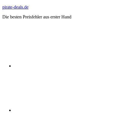
Zum
pirate-deals.de
Inhalt
Die besten Preisfehler aus erster Hand
springen
WhatsApp
Telegram
Discord