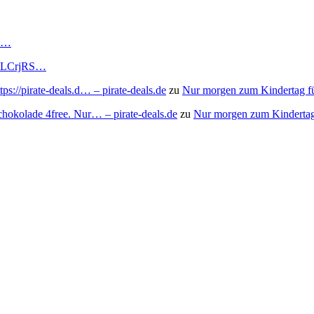
RS…
to/3LCrjRS…
s://pirate-deals.d… – pirate-deals.de
zu
Nur morgen zum Kindertag f
chokolade 4free. Nur… – pirate-deals.de
zu
Nur morgen zum Kindertag