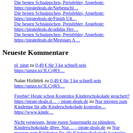
Die besten Schnäppchen, Preisfehler, Angebote:
https://piratedeals.de/Siebenschl…
Die besten Schnäppchen, Preisfehler, Angebote:
https://piratedeals.de/Finish Ult…
Die besten Schnäppchen, Preisfehler, Angebote:
https://piratedeals.de/adidas Her…
Die besten Schnäppchen, Preisfehler, Angebote:
https://piratedeals.de/Meguiars A…
Neueste Kommentare
pl_pirat
zu
0,49 € für 3 kg schnell sein
https://amzn.to/3LCrjRS…
Nalan Hizlitürk
zu
0,49 € für 3 kg schnell sein
https://amzn.to/3LCrjRS…
Freebie! Heute schon Kostenlos Kinderschokolade gesichert?
https://pirate-deals.d… – pirate-deals.de
zu
Nur morgen zum
Kindertag für alle Kinderschokolade kostenlos…
https://www.kinde…
Nicht vergessen, heute euren Supermarkt zu plündern.
Kinderschokolade 4free. Nur… – pirate-deals.de
zu
Nur
morgen zum Kindertag für alle Kinderschokolade kostenlos…