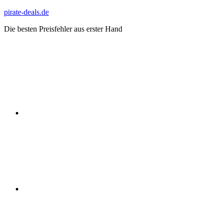
Zum
pirate-deals.de
Inhalt
Die besten Preisfehler aus erster Hand
springen
WhatsApp
Telegram
Discord