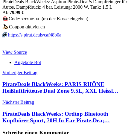
PirateDeals BlackWeeks: Aspiron Pirate-Deal!s Dampfreiniger für
Autos, Dampfdruck: 4 bar, Leistung: 2000 W, Tank: 1.5 L
Аb
79.99 €
✂️
Code:
(αn dег Kαssе еingеbеn)
YMYOBSXL
🏷
Сοuрοn αktiviегеn
⏩️
https://s.pirat.deals/caf48b0a
View Source
Angebote Bot
Beitragsnavigation
Vorheriger Beitrag
PirateDeals BlackWeeks: PARIS RHÔNE
Heißluftfritteuse Dual Zone 9.5L, XXL Heissl…
Nächster Beitrag
PirateDeals BlackWeeks: Ordtop Bluetooth
Kopfhörer Sport, 70H In Ear Pirate-Dea;…
Schreibe einen Kommentar