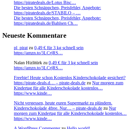
https://piratedeals.de/Lotus Bisc…
Die besten Schnäppchen, Preisfehler, Angebote:
https://piratedeals.de/STABILO – …
Die besten Schnäppchen, Preisfehler, Angebote:
https://piratedeals.de/Bahlsen Ch…
Neueste Kommentare
pl_pirat
zu
0,49 € für 3 kg schnell sein
https://amzn.to/3LCrjRS…
Nalan Hizlitürk
zu
0,49 € für 3 kg schnell sein
https://amzn.to/3LCrjRS…
Freebie! Heute schon Kostenlos Kinderschokolade gesichert?
https://pirate-deals.d… – pirate-deals.de
zu
Nur morgen zum
Kindertag für alle Kinderschokolade kostenlos…
https://www.kinde…
Nicht vergessen, heute euren Supermarkt zu plündern.
Kinderschokolade 4free. Nur… – pirate-deals.de
zu
Nur
morgen zum Kindertag für alle Kinderschokolade kostenlos…
https://www.kinde…
A WordPress Commenter
zu
Hello world!