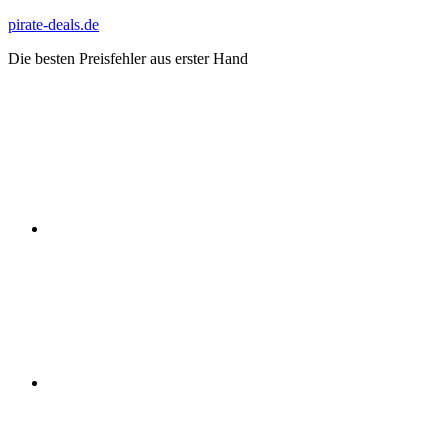
Zum
pirate-deals.de
Inhalt
Die besten Preisfehler aus erster Hand
springen
WhatsApp
Telegram
Discord