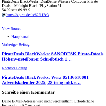
PirateDeals BlackWeeks: DualSense Wireless-Controller Pi#rate-
Deals – Midnight Black [PlayStation 5]
54.99
statt
69.99 €
⏩️
https://s.pirat.deals/62f112c3
View Source
Hauptkanal
Beitragsnavigation
Vorheriger Beitrag
PirateDeals BlackWeeks: SANODESK Pirate-D#eals
Höhenverstellbarer Schreibtisch 1…
Nächster Beitrag
PirateDeals BlackWeeks: Wera 05136610001
Adventskalender 2025, 28-teilig inkl. e…
Schreibe einen Kommentar
Deine E-Mail-Adresse wird nicht veröffentlicht.
Erforderliche
Felder sind mit
*
markiert