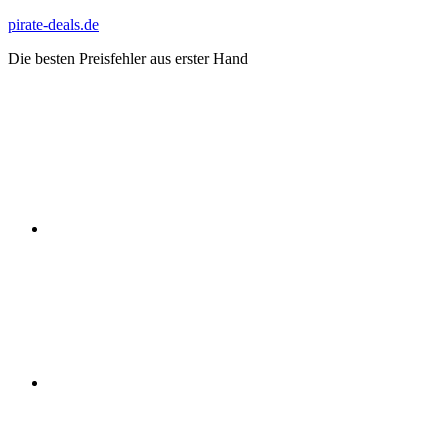
Zum
pirate-deals.de
Inhalt
Die besten Preisfehler aus erster Hand
springen
WhatsApp
Telegram
Discord