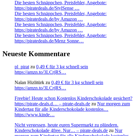
Die besten Schnäppchen, Preisfehler, Angebote:
https://piratedeals.de/StylSense …
Die besten Schnäppchen, Preisfehler, Angebote:
https://piratedeals.de/by Amazon …
Die besten Schnäppchen, Preisfehler, Angebote:
https://piratedeals.de/by Amazon …
Die besten Schnäppchen, Preisfehler, Angebote:
https://piratedeals.de/Menz Sonne…
Neueste Kommentare
pl_pirat
zu
0,49 € für 3 kg schnell sein
https://amzn.to/3LCrjRS…
Nalan Hizlitürk
zu
0,49 € für 3 kg schnell sein
https://amzn.to/3LCrjRS…
Freebie! Heute schon Kostenlos Kinderschokolade gesichert?
https://pirate-deals.d… – pirate-deals.de
zu
Nur morgen zum
Kindertag für alle Kinderschokolade kostenlos…
https://www.kinde…
Nicht vergessen, heute euren Supermarkt zu plündern.
Kinderschokolade 4free. Nur… – pirate-deals.de
zu
Nur
morgen zum Kindertag für alle Kinderschokolade kostenlos…