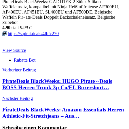
PirateDeals BlackWeeks: GADITIEK 2 Stück Silikon
Waffeleinsatz, kompatibel mit Ninja Heißluftfritteuse AF300EU,
AF400EU, AF451EU, SL400EU und AF500DE, Belgische
Waffeln Pir~ate-Deals Doppelt Backschaleneinsatz, Belgische
Zubehör
4.90
statt
9.99 €
⏩️
https://s.pirat.deals/4fbfc270
View Source
Rabatte Bot
Beitragsnavigation
Vorheriger Beitrag
PirateDeals BlackWeeks: HUGO Pirate~-Deals
BOSS Herren Trunk 3p Co/EL Boxershort…
Nächster Beitrag
PirateDeals BlackWeeks: Amazon Essentials Herren
Athletic-Fit-Stretchjeans – Aus…
Schreibe einen Kommentar