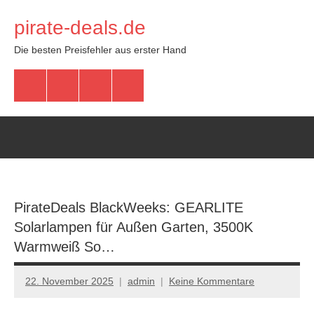
Zum
pirate-deals.de
Inhalt
springen
Die besten Preisfehler aus erster Hand
WhatsApp
Telegram
Discord
Facebook
PirateDeals BlackWeeks: GEARLITE
Solarlampen für Außen Garten, 3500K
Warmweiß So…
22. November 2025
admin
Keine Kommentare