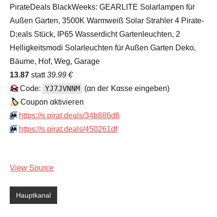
PirateDeals BlackWeeks: GEARLITE Solarlampen für
Außen Garten, 3500K Warmweiß Solar Strahler 4 Pirate-
D;eals Stück, IP65 Wasserdicht Gartenleuchten, 2
Helligkeitsmodi Solarleuchten für Außen Garten Deko,
Bäume, Hof, Weg, Garage
13.87
statt
39.99 €
✂️
Code:
YJ7JVNNM
(αn dег Kαssе еingеbеn)
🏷
Сοuрοn αktiviегеn
⏩️
https://s.pirat.deals/34b886d6
⏩️
https://s.pirat.deals/450261df
View Source
Hauptkanal