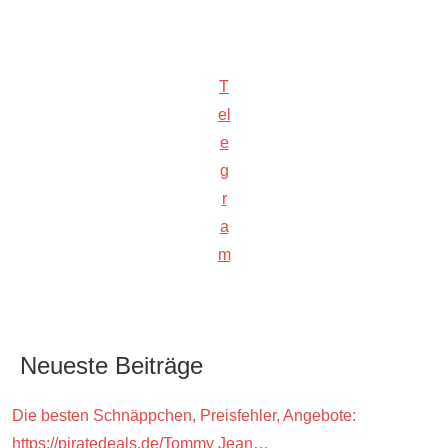
T
el
e
g
r
a
m
Neueste Beiträge
Die besten Schnäppchen, Preisfehler, Angebote:
https://piratedeals.de/Tommy Jean…