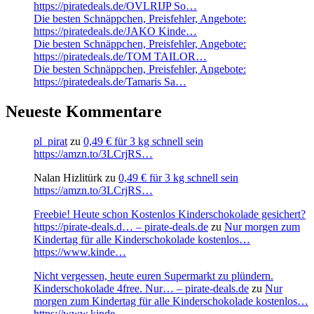
https://piratedeals.de/OVLRIJP So…
Die besten Schnäppchen, Preisfehler, Angebote:
https://piratedeals.de/JAKO Kinde…
Die besten Schnäppchen, Preisfehler, Angebote:
https://piratedeals.de/TOM TAILOR…
Die besten Schnäppchen, Preisfehler, Angebote:
https://piratedeals.de/Tamaris Sa…
Neueste Kommentare
pl_pirat
zu
0,49 € für 3 kg schnell sein
https://amzn.to/3LCrjRS…
Nalan Hizlitürk
zu
0,49 € für 3 kg schnell sein
https://amzn.to/3LCrjRS…
Freebie! Heute schon Kostenlos Kinderschokolade gesichert?
https://pirate-deals.d… – pirate-deals.de
zu
Nur morgen zum
Kindertag für alle Kinderschokolade kostenlos…
https://www.kinde…
Nicht vergessen, heute euren Supermarkt zu plündern.
Kinderschokolade 4free. Nur… – pirate-deals.de
zu
Nur
morgen zum Kindertag für alle Kinderschokolade kostenlos…
https://www.kinde…