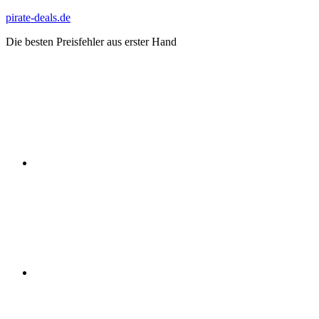
Zum
pirate-deals.de
Inhalt
Die besten Preisfehler aus erster Hand
springen
WhatsApp
Telegram
Discord