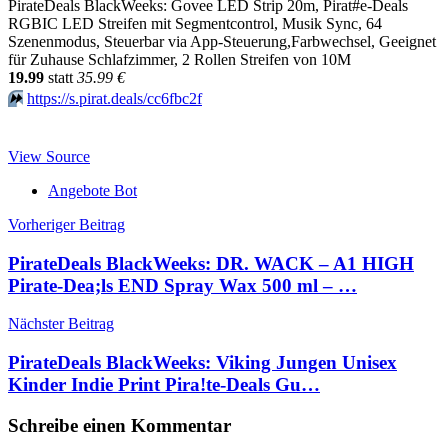
PirateDeals BlackWeeks: Govee LED Strip 20m, Pirat#e-Deals
RGBIC LED Streifen mit Segmentcontrol, Musik Sync, 64
Szenenmodus, Steuerbar via App-Steuerung,Farbwechsel, Geeignet
für Zuhause Schlafzimmer, 2 Rollen Streifen von 10M
19.99
statt
35.99 €
⏩️
https://s.pirat.deals/cc6fbc2f
View Source
Angebote Bot
Beitragsnavigation
Vorheriger Beitrag
PirateDeals BlackWeeks: DR. WACK – A1 HIGH
Pirate-Dea;ls END Spray Wax 500 ml – …
Nächster Beitrag
PirateDeals BlackWeeks: Viking Jungen Unisex
Kinder Indie Print Pira!te-Deals Gu…
Schreibe einen Kommentar