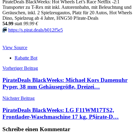
PirateDeals BlackWeeks: Hot Wheels Let’s Race Netflix -2:1
Transporter zu T-Rex mit inkl. Autorennbahn, mit Beleuchtung und
Geräuschen, inkl. 2 Spielzeugautos, Platz für 20 Autos, Hot Wheels
Dino, Spielzeug ab 4 Jahre, HNG50 P!irate-Deals
54.99
statt
99.99 €
⏩️
https://s.pirat.deals/b012f5e5
View Source
Rabatte Bot
Beitragsnavigation
Vorheriger Beitrag
PirateDeals BlackWeeks: Michael Kors Damenuhr
Pyper, 38 mm Gehäusegröße, Dreizei…
Nächster Beitrag
PirateDeals BlackWeeks: LG F11WM17TS2,
Frontlader-Waschmaschine 17 kg, P$irate-D…
Schreibe einen Kommentar