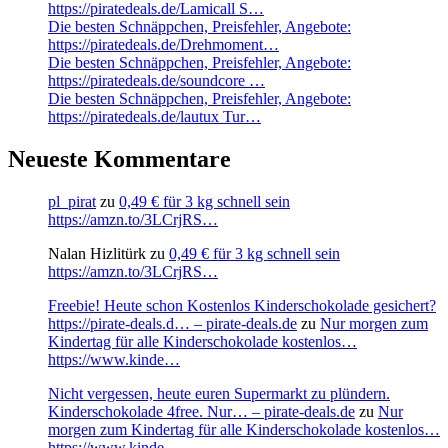
https://piratedeals.de/Lamicall S…
Die besten Schnäppchen, Preisfehler, Angebote:
https://piratedeals.de/Drehmoment…
Die besten Schnäppchen, Preisfehler, Angebote:
https://piratedeals.de/soundcore …
Die besten Schnäppchen, Preisfehler, Angebote:
https://piratedeals.de/lautux Tur…
Neueste Kommentare
pl_pirat
zu
0,49 € für 3 kg schnell sein
https://amzn.to/3LCrjRS…
Nalan Hizlitürk
zu
0,49 € für 3 kg schnell sein
https://amzn.to/3LCrjRS…
Freebie! Heute schon Kostenlos Kinderschokolade gesichert?
https://pirate-deals.d… – pirate-deals.de
zu
Nur morgen zum
Kindertag für alle Kinderschokolade kostenlos…
https://www.kinde…
Nicht vergessen, heute euren Supermarkt zu plündern.
Kinderschokolade 4free. Nur… – pirate-deals.de
zu
Nur
morgen zum Kindertag für alle Kinderschokolade kostenlos…
https://www.kinde…