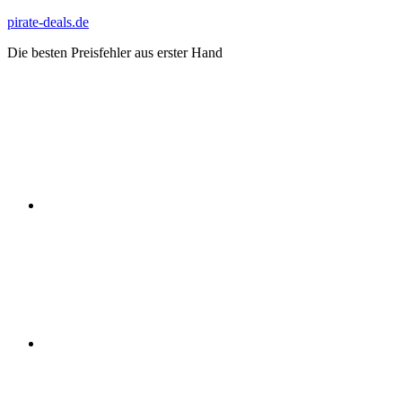
Zum
pirate-deals.de
Inhalt
Die besten Preisfehler aus erster Hand
springen
WhatsApp
Telegram
Discord