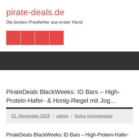
Zum
pirate-deals.de
Inhalt
springen
Die besten Preisfehler aus erster Hand
WhatsApp
Telegram
Discord
Facebook
PirateDeals BlackWeeks: ID Bars – High-
Protein-Hafer- & Honig-Riegel mit Jog…
22. November 2025
admin
Keine Kommentare
PirateDeals BlackWeeks: ID Bars – High-Protein-Hafer-