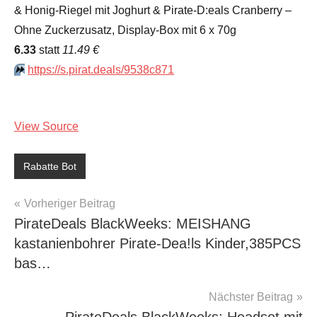
& Honig-Riegel mit Joghurt & Pirate-D:eals Cranberry –
Ohne Zuckerzusatz, Display-Box mit 6 x 70g
6.33
statt
11.49 €
⏩️
https://s.pirat.deals/9538c871
View Source
Rabatte Bot
Beitragsnavigation
Vorheriger Beitrag
PirateDeals BlackWeeks: MEISHANG
kastanienbohrer Pirate-Dea!ls Kinder,385PCS
bas…
Nächster Beitrag