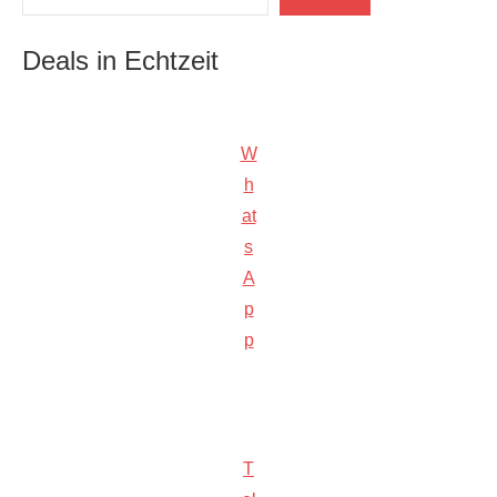
Deals in Echtzeit
W
h
at
s
A
p
p
T