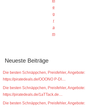
el
e
g
r
a
m
Neueste Beiträge
Die besten Schnäppchen, Preisfehler, Angebote:
https://piratedeals.de/OOONO P-DI…
Die besten Schnäppchen, Preisfehler, Angebote:
https://piratedeals.de/1aTTack.de…
Die besten Schnäppchen, Preisfehler, Angebote: