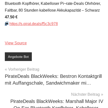
Bluetooth Kopfhörer, Kabelloser Pi~rate-Deals Ohrhörer,
Faltbar, 80 Stunden kabellose Akkukapazität – Schwarz
47.50 €
⏩️
https://s.pirat.deals/f5c3c978
View Source
Angebote Bot
Beitragsnavigation
Vorheriger Beitrag
PirateDeals BlackWeeks: Bestron Kontaktgrill
mit Auffangschale, Sandwichmaker mi…
Nächster Beitrag
PirateDeals BlackWeeks: Marshall Major IV