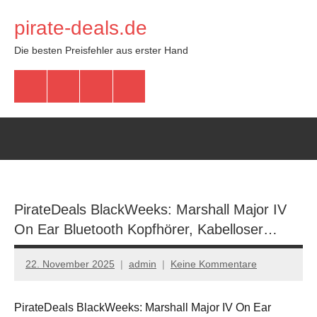
Zum
pirate-deals.de
Inhalt
springen
Die besten Preisfehler aus erster Hand
WhatsApp
Telegram
Discord
Facebook
PirateDeals BlackWeeks: Marshall Major IV
On Ear Bluetooth Kopfhörer, Kabelloser…
22. November 2025
admin
Keine Kommentare
PirateDeals BlackWeeks: Marshall Major IV On Ear