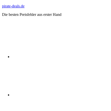
Zum
pirate-deals.de
Inhalt
Die besten Preisfehler aus erster Hand
springen
WhatsApp
Telegram
Discord