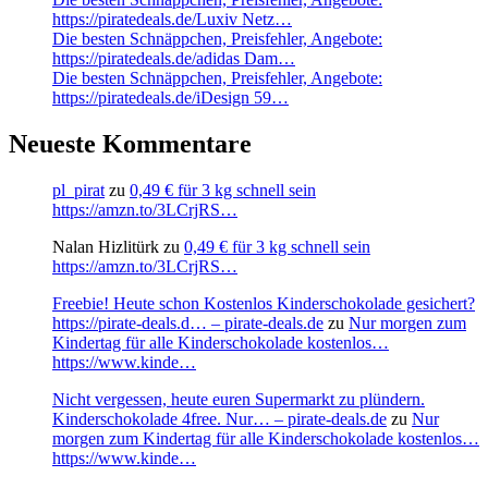
https://piratedeals.de/Luxiv Netz…
Die besten Schnäppchen, Preisfehler, Angebote:
https://piratedeals.de/adidas Dam…
Die besten Schnäppchen, Preisfehler, Angebote:
https://piratedeals.de/iDesign 59…
Neueste Kommentare
pl_pirat
zu
0,49 € für 3 kg schnell sein
https://amzn.to/3LCrjRS…
Nalan Hizlitürk
zu
0,49 € für 3 kg schnell sein
https://amzn.to/3LCrjRS…
Freebie! Heute schon Kostenlos Kinderschokolade gesichert?
https://pirate-deals.d… – pirate-deals.de
zu
Nur morgen zum
Kindertag für alle Kinderschokolade kostenlos…
https://www.kinde…
Nicht vergessen, heute euren Supermarkt zu plündern.
Kinderschokolade 4free. Nur… – pirate-deals.de
zu
Nur
morgen zum Kindertag für alle Kinderschokolade kostenlos…
https://www.kinde…