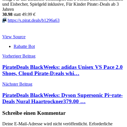
und Eisbecher, Spielgeld inklusive, Für Kinder Pirate:-Deals ab 3
Jahren
30.98
statt
49.99 €
⏩️
https://s.pirat.deals/b1296a63
View Source
Rabatte Bot
Beitragsnavigation
Vorheriger Beitrag
PirateDeals BlackWeeks: adidas Unisex VS Pace 2.0
Shoes, Cloud Pirate-D:eals whi…
Nächster Beitrag
PirateDeals BlackWeeks: Dyson Supersonic Pi~rate-
Deals Nural Haartrockner379.00 …
Schreibe einen Kommentar
Deine E-Mail-Adresse wird nicht veröffentlicht.
Erforderliche