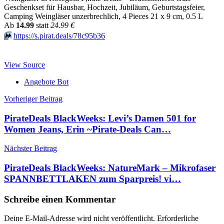
Geschenkset für Hausbar, Hochzeit, Jubiläum, Geburtstagsfeier,
Camping Weingläser unzerbrechlich, 4 Pieces 21 x 9 cm, 0.5 L
Аb
14.99
statt
24.99 €
⏩️
https://s.pirat.deals/78c95b36
View Source
Angebote Bot
Beitragsnavigation
Vorheriger Beitrag
PirateDeals BlackWeeks: Levi’s Damen 501 for
Women Jeans, Erin ~Pirate-Deals Can…
Nächster Beitrag
PirateDeals BlackWeeks: NatureMark – Mikrofaser
SPANNBETTLAKEN zum Sparpreis! vi…
Schreibe einen Kommentar
Deine E-Mail-Adresse wird nicht veröffentlicht.
Erforderliche