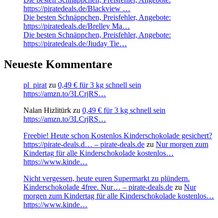
https://piratedeals.de/Blackview …
Die besten Schnäppchen, Preisfehler, Angebote:
https://piratedeals.de/Brelley Ma…
Die besten Schnäppchen, Preisfehler, Angebote:
https://piratedeals.de/Jiuday Tie…
Neueste Kommentare
pl_pirat
zu
0,49 € für 3 kg schnell sein
https://amzn.to/3LCrjRS…
Nalan Hizlitürk
zu
0,49 € für 3 kg schnell sein
https://amzn.to/3LCrjRS…
Freebie! Heute schon Kostenlos Kinderschokolade gesichert?
https://pirate-deals.d… – pirate-deals.de
zu
Nur morgen zum
Kindertag für alle Kinderschokolade kostenlos…
https://www.kinde…
Nicht vergessen, heute euren Supermarkt zu plündern.
Kinderschokolade 4free. Nur… – pirate-deals.de
zu
Nur
morgen zum Kindertag für alle Kinderschokolade kostenlos…
https://www.kinde…