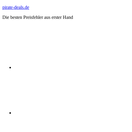
Zum
pirate-deals.de
Inhalt
Die besten Preisfehler aus erster Hand
springen
WhatsApp
Telegram
Discord