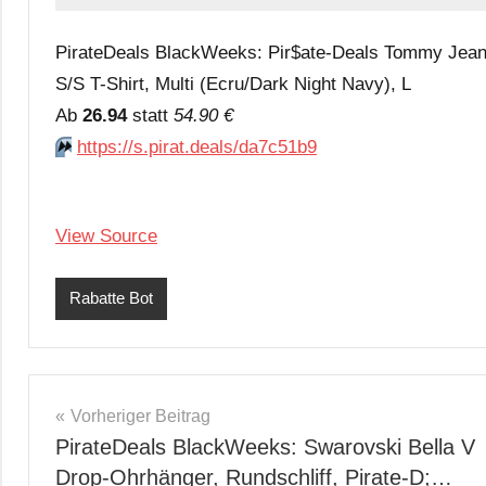
PirateDeals BlackWeeks: Pir$ate-Deals Tommy Je
S/S T-Shirt, Multi (Ecru/Dark Night Navy), L
Аb
26.94
statt
54.90 €
⏩️
https://s.pirat.deals/da7c51b9
View Source
Rabatte Bot
Beitragsnavigation
Vorheriger Beitrag
PirateDeals BlackWeeks: Swarovski Bella V
Drop-Ohrhänger, Rundschliff, Pirate-D;…