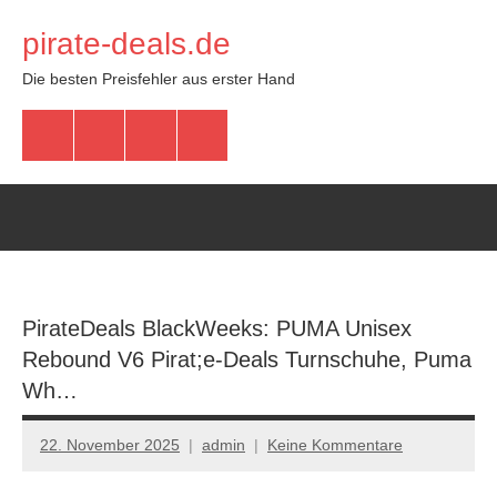
Zum
pirate-deals.de
Inhalt
springen
Die besten Preisfehler aus erster Hand
WhatsApp
Telegram
Discord
Facebook
PirateDeals BlackWeeks: PUMA Unisex
Rebound V6 Pirat;e-Deals Turnschuhe, Puma
Wh…
22. November 2025
admin
Keine Kommentare