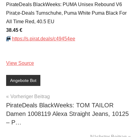
PirateDeals BlackWeeks: PUMA Unisex Rebound V6
Pirat;e-Deals Turnschuhe, Puma White Puma Black For
All Time Red, 40.5 EU
38.45 €
⏩️
https://s.pirat.deals/c49454ee
View Source
Angebote Bot
Beitragsnavigation
Vorheriger Beitrag
PirateDeals BlackWeeks: TOM TAILOR
Damen 1008119 Alexa Straight Jeans, 10125
– P…
Nächster Beitrag