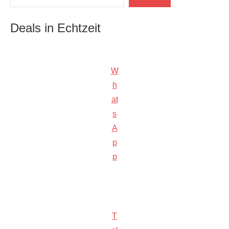
Deals in Echtzeit
W
h
at
s
A
p
p
T