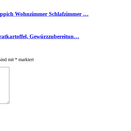
 Teppich Wohnzimmer Schlafzimmer …
ratkartoffel, Gewürzzubereitun…
sind mit
*
markiert