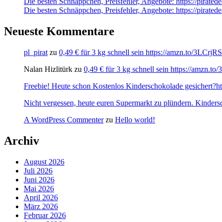
Die besten Schnäppchen, Preisfehler, Angebote: https://pirat
Die besten Schnäppchen, Preisfehler, Angebote: https://pirated
Neueste Kommentare
pl_pirat
zu
0,49 € für 3 kg schnell sein https://amzn.to/3LCrj
Nalan Hizlitürk
zu
0,49 € für 3 kg schnell sein https://amzn.
Freebie! Heute schon Kostenlos Kinderschokolade gesichert?http
Nicht vergessen, heute euren Supermarkt zu plündern. Kinders
A WordPress Commenter
zu
Hello world!
Archiv
August 2026
Juli 2026
Juni 2026
Mai 2026
April 2026
März 2026
Februar 2026