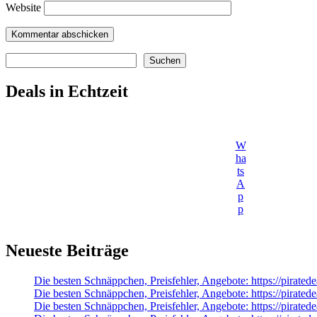
Website
Suchen
Suchen
Deals in Echtzeit
W
ha
ts
A
p
p
Neueste Beiträge
Die besten Schnäppchen, Preisfehler, Angebote: https://pirate
Die besten Schnäppchen, Preisfehler, Angebote: https://pirate
Die besten Schnäppchen, Preisfehler, Angebote: https://pirate