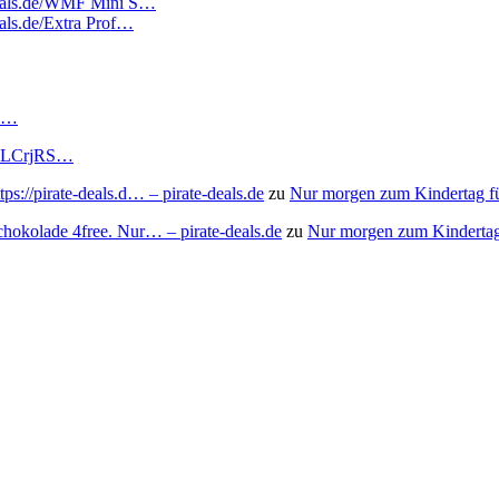
edeals.de/WMF Mini S…
eals.de/Extra Prof…
RS…
to/3LCrjRS…
s://pirate-deals.d… – pirate-deals.de
zu
Nur morgen zum Kindertag f
chokolade 4free. Nur… – pirate-deals.de
zu
Nur morgen zum Kindertag