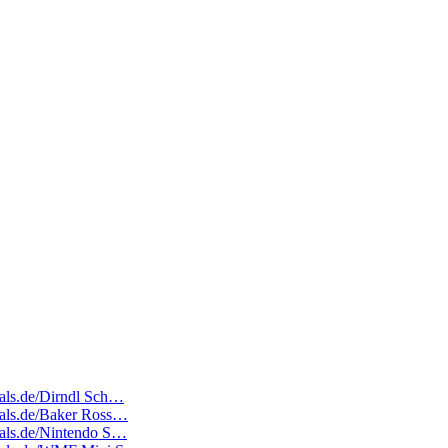
deals.de/Dirndl Sch…
deals.de/Baker Ross…
deals.de/Nintendo S…