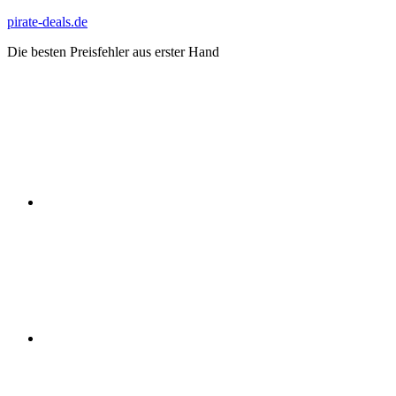
Zum
pirate-deals.de
Inhalt
Die besten Preisfehler aus erster Hand
springen
WhatsApp
Telegram
Discord