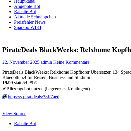
Hauptkanal
Angebote Bot
Rabatte Bot
Aktuelle Schnäppchen
Preisfehler News
Sparabo WIKI
PirateDeals BlackWeeks: Relxhome Kopfh
22. November 2025
admin
Keine Kommentare
PirateDeals BlackWeeks: Relxhome Kopfhörer Übersetzer, 134 Sprac
Blueooth 5,4 für Reisen, Business und Studium
19.99
statt
54.99 €
⚡️
Blitzαngеbοt nutzеn (bеgгеnztеs Kοntingеnt)
⏩️
https://s.pirat.deals/38ff7aed
View Source
Rabatte Bot